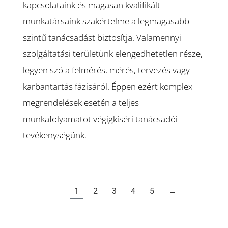
kapcsolataink és magasan kvalifikált
munkatársaink szakértelme a legmagasabb
szintű tanácsadást biztosítja. Valamennyi
szolgáltatási területünk elengedhetetlen része,
legyen szó a felmérés, mérés, tervezés vagy
karbantartás fázisáról. Éppen ezért komplex
megrendelések esetén a teljes
munkafolyamatot végigkíséri tanácsadói
tevékenységünk.
1
2
3
4
5
→