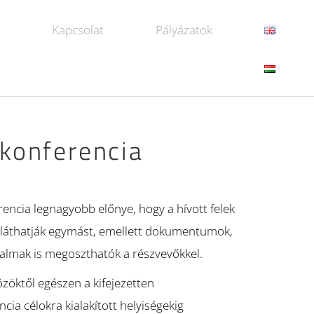
k
Kapcsolat
Pályázatok
konferencia
encia legnagyobb előnye, hogy a hívott felek
 láthatják egymást, emellett dokumentumok,
almak is megoszthatók a részvevőkkel.
zöktől egészen a kifejezetten
cia célokra kialakított helyiségekig