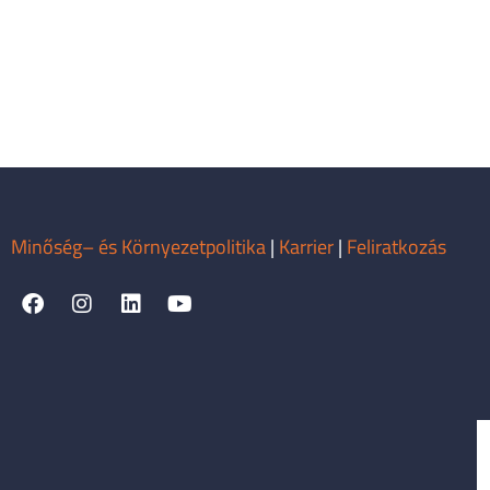
Minőség– és Környezetpolitika
|
Karrier
|
Feliratkozás