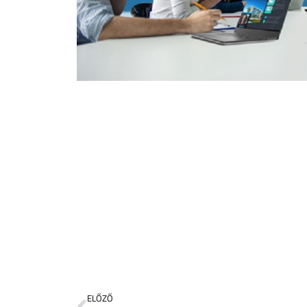
ELŐZŐ