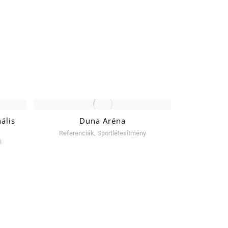
ális
Duna Aréna
Nemzeti
Referenciák
,
Sportlétesítmény
Referen
i