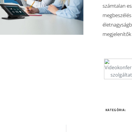
számtalan esz
megbeszélés 
életnagyságb
megjelenítők 
KATEGÓRIA: