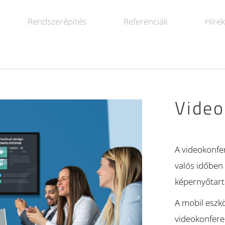
Rendszerépítés
Referenciák
Híre
Video
A videokonfer
valós időben
képernyőtart
A mobil eszkö
videokonferen