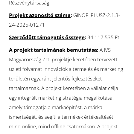
Részvénytársaság
Projekt azonosító száma
:
GINOP_PLUSZ-2.1.3-
24-2025-01271
Szerződött támogatás összege
:
34 117 535 Ft
A projekt tartalmának bemutatása
:
A IVS
Magyarország Zrt. projektje keretében tervezett
üzleti folyamat innovációk a termelés és marketing
területén egyaránt jelentős fejlesztéseket
tartalmaznak. A projekt keretében a vállalat célja
egy integrált marketing stratégia megalkotása,
amely támogatja a márkaépítést, a márka
ismertségét, és segíti a termékek értékesítését
mind online, mind offline csatornákon. A projekt