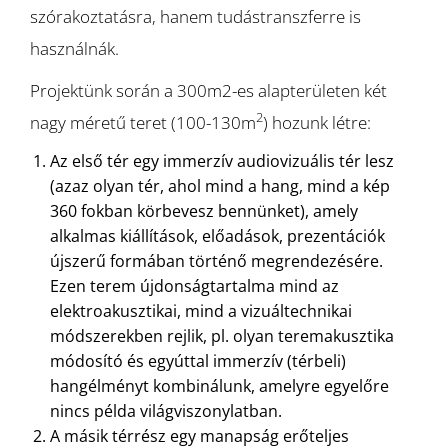
szórakoztatásra, hanem tudástranszferre is
használnák.
Projektünk során a 300m2-es alapterületen két
2
nagy méretű teret (100-130m
) hozunk létre:
Az első tér egy immerzív audiovizuális tér lesz
(azaz olyan tér, ahol mind a hang, mind a kép
360 fokban körbevesz bennünket), amely
alkalmas kiállítások, előadások, prezentációk
újszerű formában történő megrendezésére.
Ezen terem újdonságtartalma mind az
elektroakusztikai, mind a vizuáltechnikai
módszerekben rejlik, pl. olyan teremakusztika
módosító és egyúttal immerzív (térbeli)
hangélményt kombinálunk, amelyre egyelőre
nincs példa világviszonylatban.
A másik térrész egy manapság erőteljes