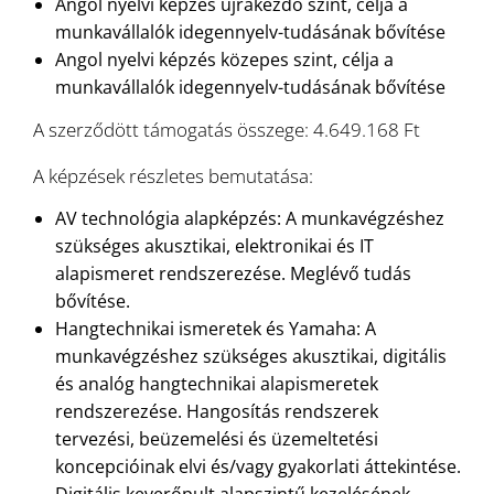
Angol nyelvi képzés újrakezdő szint, célja a
munkavállalók idegennyelv-tudásának bővítése
Angol nyelvi képzés közepes szint, célja a
munkavállalók idegennyelv-tudásának bővítése
A szerződött támogatás összege: 4.649.168 Ft
A képzések részletes bemutatása:
AV technológia alapképzés: A munkavégzéshez
szükséges akusztikai, elektronikai és IT
alapismeret rendszerezése. Meglévő tudás
bővítése.
Hangtechnikai ismeretek és Yamaha: A
munkavégzéshez szükséges akusztikai, digitális
és analóg hangtechnikai alapismeretek
rendszerezése. Hangosítás rendszerek
tervezési, beüzemelési és üzemeltetési
koncepcióinak elvi és/vagy gyakorlati áttekintése.
Digitális keverőpult alapszintű kezelésének