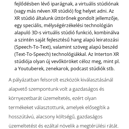
fejlődésben lévő iparágnak, a virtuális stúdiónak
(vagy más néven XR stúdió) fog helyet adni. Az
XR stúdió általunk úttörőnek gondolt jellemzője,
egy speciális, mélységérzékelési technológián
alapuló 3D-s virtuális stúdió funkció, kombinálva
a szintén saját fejlesztésű hang alapú leiratozási
(Speech-To-Text), valamint szöveg alapú beszéd
(Text-To-Speech) technológiákkal. Az Interton XR
stúdiója olyan új vevőköröket céloz meg, mint pl.
a Youtuberek, zenekarok, podcast stúdiók stb.
A pályázatban felsorolt eszközök kiválasztásánál
alapvető szempontunk volt a gazdaságos és
környezetbarát üzemeltetés, ezért olyan
termékeket választottunk, amelyek elősegítik a
hosszútávú, alacsony költségű, gazdaságos
üzemeltetést és ezáltal növelik a megtérülési rátát.