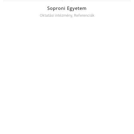
Soproni Egyetem
Oktatási intézmény
,
Referenciák