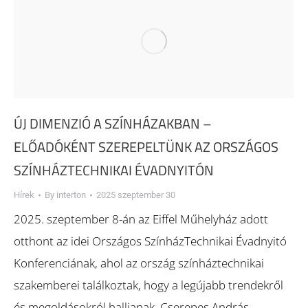
ÚJ DIMENZIÓ A SZÍNHÁZAKBAN –
ELŐADÓKÉNT SZEREPELTÜNK AZ ORSZÁGOS
SZÍNHÁZTECHNIKAI ÉVADNYITÓN
Hírek
By
interton
2025 szeptember 30
2025. szeptember 8-án az Eiffel Műhelyház adott
otthont az idei Országos SzínházTechnikai Évadnyitó
Konferenciának, ahol az ország színháztechnikai
szakemberei találkoztak, hogy a legújabb trendekről
és megoldásokról halljanak. Cserepes András