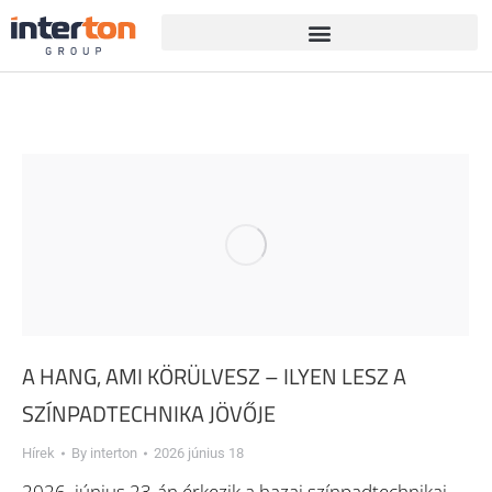
A HANG, AMI KÖRÜLVESZ – ILYEN LESZ A
SZÍNPADTECHNIKA JÖVŐJE
Hírek
By
interton
2026 június 18
2026. június 23-án érkezik a hazai színpadtechnikai