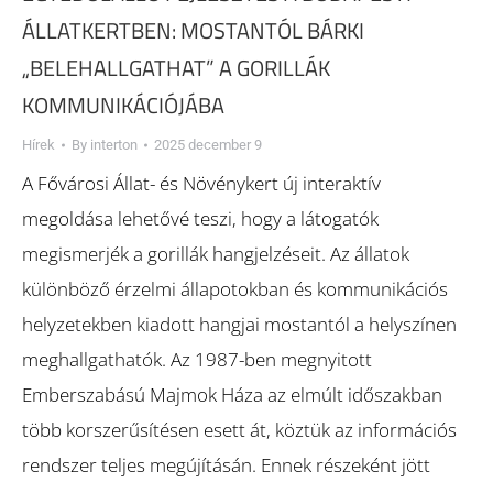
ÁLLATKERTBEN: MOSTANTÓL BÁRKI
„BELEHALLGATHAT” A GORILLÁK
KOMMUNIKÁCIÓJÁBA
Hírek
By
interton
2025 december 9
A Fővárosi Állat- és Növénykert új interaktív
megoldása lehetővé teszi, hogy a látogatók
megismerjék a gorillák hangjelzéseit. Az állatok
különböző érzelmi állapotokban és kommunikációs
helyzetekben kiadott hangjai mostantól a helyszínen
meghallgathatók. Az 1987-ben megnyitott
Emberszabású Majmok Háza az elmúlt időszakban
több korszerűsítésen esett át, köztük az információs
rendszer teljes megújításán. Ennek részeként jött