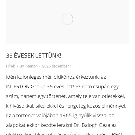
35 ÉVESEK LETTÜNK!
Hírek
By
interton
2025 december 11
Idén különleges mérföldkőhöz érkeztünk: az
INTERTON Group 35 éves lett! Ez nem csupán egy
szám, hanem egy történet, amely tele van ötletekkel,
kihívásokkal, sikerekkel és rengeteg közös élménnyel.
Ez a történet valójában 1965-ig nyúlik vissza, az
alapokat ekkor kezdte lerakni Dr. Balogh Géza az
elektroakusztikai kutatásai révén, akkor még a BEAG