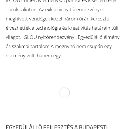
iGLOU immerzív élményközpontot és kísérleti teret
Törökbálinton. Az exkluzív nyitórendezvényre
meghívott vendégek közel három órán keresztül
élvezhették a technológia és kreativitás határain túli
világot. iGLOU nyitórendezvény Egyedülálló élmény
és szakmai tartalom A megnyitó nem csupán egy
esemény volt, hanem egy…
EGYEDÜLÁLLÓ FEJLESZTÉS A BUDAPESTI