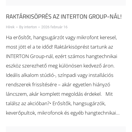
RAKTÁRKISÖPRÉS AZ INTERTON GROUP-NÁL!
Hírek
By
interton
2026 február 16
Ha erősítőt, hangsugárzót vagy mikrofont keresel,
most jött el a te időd! Raktárkisöprést tartunk az
INTERTON Group-nál, ezért számos hangtechnikai
eszköz szerezhető meg különösen kedvező áron.
Ideális alkalom stúdió-, színpadi vagy installációs
rendszerek frissítésére – akár egyetlen hiányzó
láncszem, akár komplett megoldás érdekel. Mit
találsz az akcióban?• Erősítők, hangsugárzók,
keverőpultok, mikrofonok és egyéb hangtechnikai…