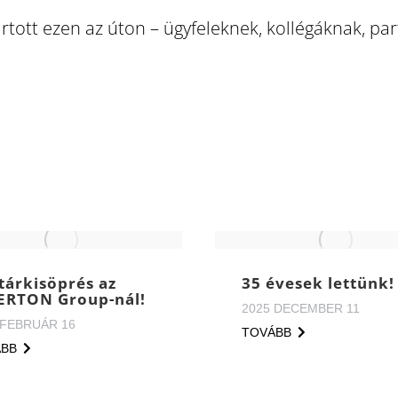
tott ezen az úton – ügyfeleknek, kollégáknak, par
tárkisöprés az
35 évesek lettünk!
ERTON Group-nál!
2025 DECEMBER 11
 FEBRUÁR 16
TOVÁBB
ÁBB