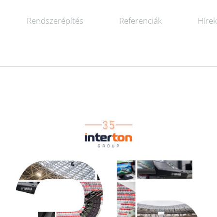
Rendszerépítés
Referenciák
Híre