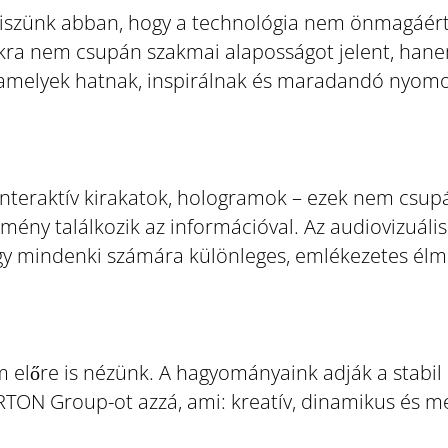
 Hiszünk abban, hogy a technológia nem önmagáért
kra nem csupán szakmai alaposságot jelent, hane
 amelyek hatnak, inspirálnak és maradandó nyom
, interaktív kirakatok, hologramok – ezek nem cs
 élmény találkozik az információval. Az audiovizu
ogy mindenki számára különleges, emlékezetes élm
előre is nézünk. A hagyományaink adják a stabil a
TERTON Group-ot azzá, ami: kreatív, dinamikus és 