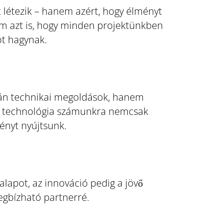
 létezik – hanem azért, hogy élményt
m azt is, hogy minden projektünkben
ot hagynak.
upán technikai megoldások, hanem
ális technológia számunkra nemcsak
ényt nyújtsunk.
lapot, az innováció pedig a jövő
megbízható partnerré.