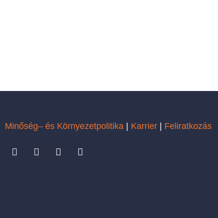
Minőség– és Környezetpolitika
|
Karrier
|
Feliratkozás