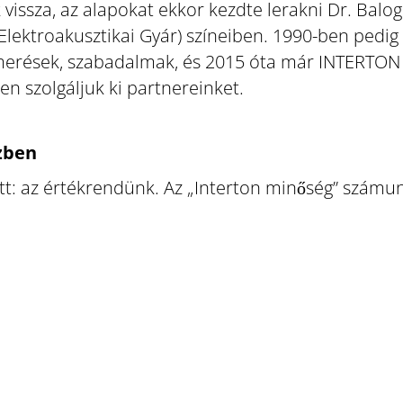
k vissza, az alapokat ekkor kezdte lerakni Dr. Balo
lektroakusztikai Gyár) színeiben. 1990-ben pedig 
merések, szabadalmak, és 2015 óta már INTERTON G
n szolgáljuk ki partnereinket.
zben
ott: az értékrendünk. Az „Interton minőség” szám