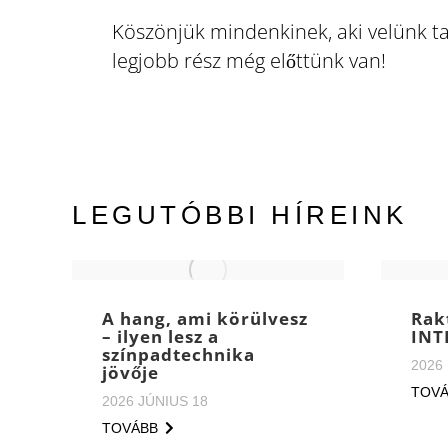
Köszönjük mindenkinek, aki velünk tar
legjobb rész még előttünk van!
LEGUTÓBBI HÍREINK
A hang, ami körülvesz
Rak
– ilyen lesz a
INT
színpadtechnika
2026
jövője
TOV
2026 JÚNIUS 18
TOVÁBB