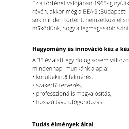
Ez a történet valójában 1965-ig nyúli
révén, akkor még a BEAG (Budapesti E
sok minden történt: nemzetközi elis
működünk, hogy a legmagasabb szinte
Hagyomány és innováció kéz a ké
A 35 év alatt egy dolog sosem változ
mindennapi munkánk alapja:
• körültekintő felmérés,
• szakértő tervezés,
• professzionális megvalósítás,
• hosszú távú utógondozás.
Tudás élmények által