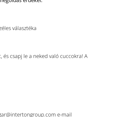
 megoldás érdekel.
zéles választéka
, és csapj le a neked való cuccokra! A
bogar@intertongroup.com e-mail