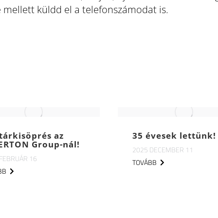
 mellett küldd el a telefonszámodat is.
tárkisöprés az
35 évesek lettünk!
ERTON Group-nál!
2025 DECEMBER 11
 FEBRUÁR 16
TOVÁBB
BB