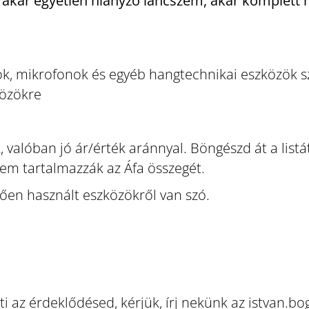
 – akár egyetlen hiányzó láncszem, akár komplett
ok, mikrofonok és egyéb hangtechnikai eszközök s
közökre
 valóban jó ár/érték aránnyal. Böngészd át a listát
nem tartalmazzák az Áfa összegét.
tően használt eszközökről van szó.
i az érdeklődésed, kérjük, írj nekünk az istvan.