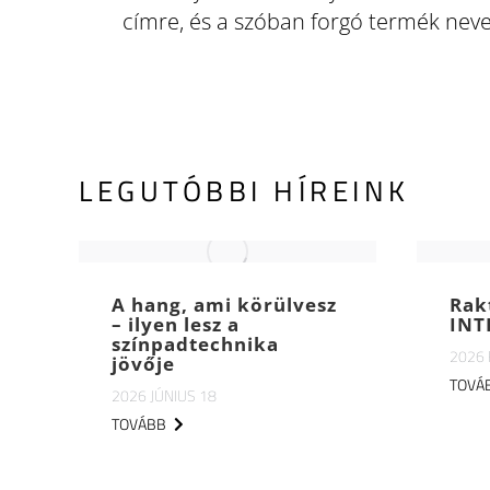
címre, és a szóban forgó termék neve
LEGUTÓBBI HÍREINK
A hang, ami körülvesz
Rak
– ilyen lesz a
INT
színpadtechnika
2026
jövője
TOVÁ
2026 JÚNIUS 18
TOVÁBB