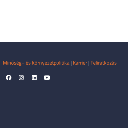
Minőség– és Környezetpolitika
|
Karrier
|
Feliratkozás