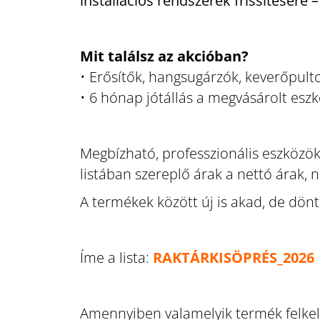
installációs rendszerek frissítésére
Mit találsz az akcióban?
• Erősítők, hangsugárzók, keverőpult
• 6 hónap jótállás a megvásárolt esz
Megbízható, professzionális eszközök,
listában szereplő árak a nettó árak, 
A termékek között új is akad, de dön
Íme a lista:
RAKTÁRKISÖPRÉS_2026
Amennyiben valamelyik termék felkelt