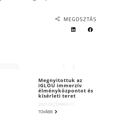
MEGOSZTÁS
Megnyitottuk az
iGLOU immerzív
élményközpontot és
kísérleti teret
2025 DECEMBER 11
TOVÁBB