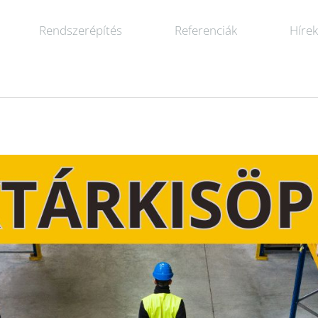
Rendszerépítés
Referenciák
Híre