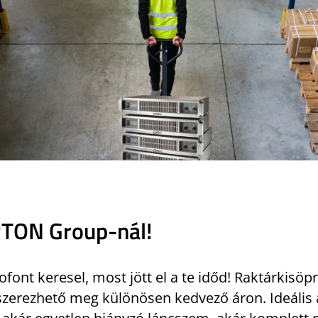
RTON Group-nál!
font keresel, most jött el a te időd! Raktárkisö
zerezhető meg különösen kedvező áron. Ideális a