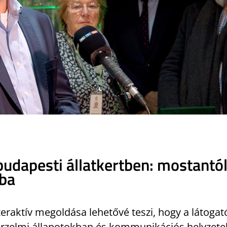
budapesti állatkertben: mostantól
ába
nteraktív megoldása lehetővé teszi, hogy a látoga
 érzelmi állapotokban és kommunikációs helyzete