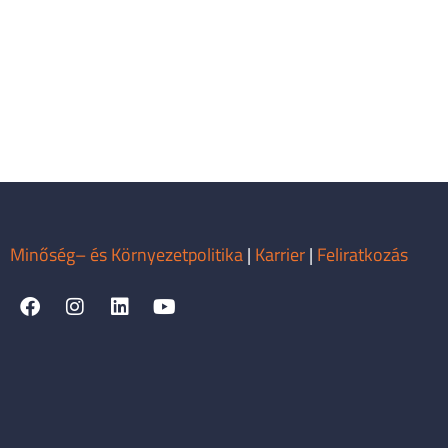
Minőség– és Környezetpolitika
|
Karrier
|
Feliratkozás