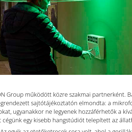
TON Group működött közre szakmai partnerként. B
rendezett sajtótájékoztatón elmondta: a mikrofono
atokat, ugyanakkor ne legyenek hozzáférhetők a kív
t cégünk egy kisebb hangstúdiót telepített az álla
 Az egyik az etetőketrecek sora volt, ahol a gorill