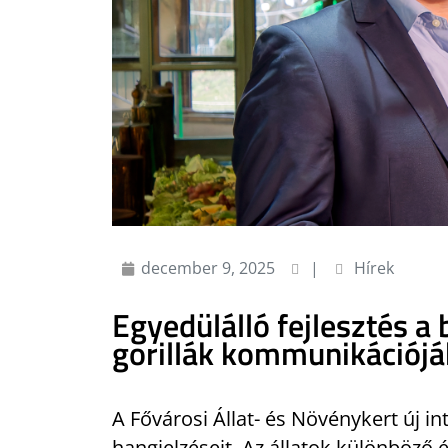
december 9, 2025
|
Hírek
Egyedülálló fejlesztés a 
gorillák kommunikációj
A Fővárosi Állat- és Növénykert új i
hangjelzéseit. Az állatok különböző