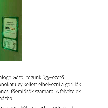
alogh Géza, cégünk ügyvezető
kat úgy kellett elhelyezni a gorillák
áncsi főemlősök számára. A felvételek
tházba.
ák naponta kétszer tartózkodnak. Itt