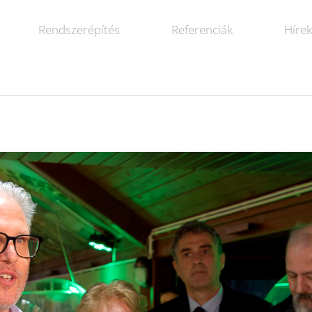
Rendszerépítés
Referenciák
Híre