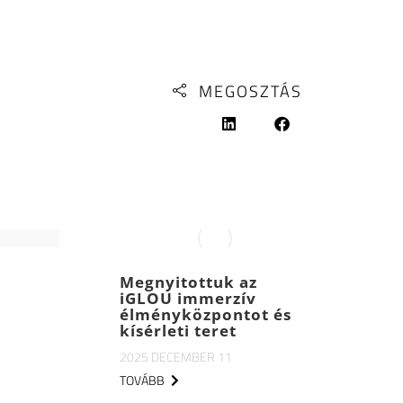
MEGOSZTÁS
Megnyitottuk az
iGLOU immerzív
élményközpontot és
kísérleti teret
2025 DECEMBER 11
TOVÁBB