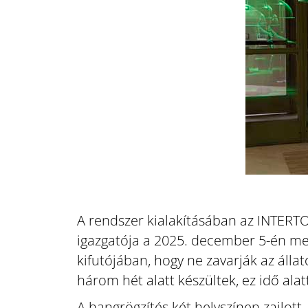
A rendszer kialakításában az INTER
igazgatója a 2025. december 5-én meg
kifutójában, hogy ne zavarják az áll
három hét alatt készültek, ez idő alat
A hangrögzítés két helyszínen zajlott.