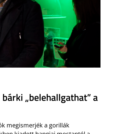
 bárki „belehallgathat” a
tók megismerjék a gorillák
kben kiadott hangjai mostantól a