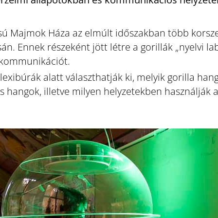
 Majmok Háza az elmúlt időszakban több korszerű
n. Ennek részeként jött létre a gorillák „nyelvi la
 kommunikációt.
xibúrák alatt választhatják ki, melyik gorilla hangj
s hangok, illetve milyen helyzetekben használják 