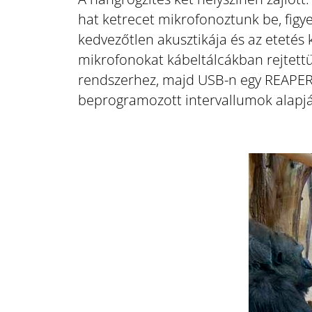
hat ketrecet mikrofonoztunk be, figye
kedvezőtlen akusztikája és az etetés 
mikrofonokat kábeltálcákban rejtettük
rendszerhez, majd USB-n egy REAPER-t 
beprogramozott intervallumok alapj