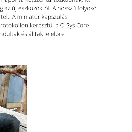
g az új eszközöktől. A hosszú folyosó
ltek. A miniatűr kapszulás
protokollon keresztül a Q-Sys Core
dultak és álltak le előre