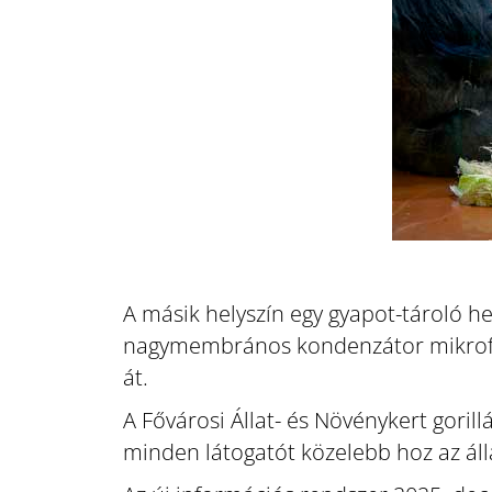
A másik helyszín egy gyapot-tároló hel
nagymembrános kondenzátor mikrofon
át.
A Fővárosi Állat- és Növénykert goril
minden látogatót közelebb hoz az áll