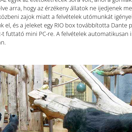
lve arra, hogy az érzékeny állatok ne ijedjenek me
közbeni zajok miatt a felvételek utómunkát igénye
 el, és a jeleket egy RIO box továbbította Dante 
futtató mini PC-re. A felvételek automatikusan in
án.