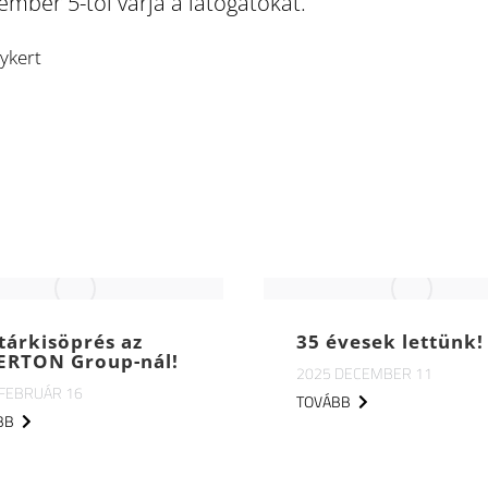
mber 5-től várja a látogatókat.
nykert
tárkisöprés az
35 évesek lettünk!
ERTON Group-nál!
2025 DECEMBER 11
 FEBRUÁR 16
TOVÁBB
BB