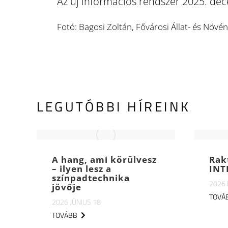
Az új információs rendszer 2025. dece
Fotó: Bagosi Zoltán, Fővárosi Állat- és Növé
LEGUTÓBBI HÍREINK
A hang, ami körülvesz
Rak
– ilyen lesz a
INT
színpadtechnika
2026
jövője
TOVÁ
2026 JÚNIUS 18
TOVÁBB