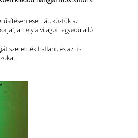
sítésen esett át, köztük az
borja”, amely a világon egyedülálló
át szeretnék hallani, és azt is
azokat.