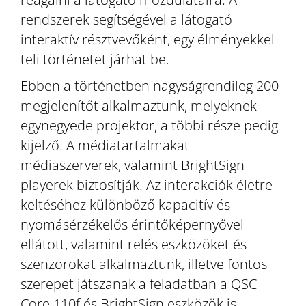
rendszerek segítségével a látogató
interaktív résztvevőként, egy élményekkel
teli történetet járhat be.
Ebben a történetben nagyságrendileg 200
megjelenítőt alkalmaztunk, melyeknek
egynegyede projektor, a többi része pedig
kijelző. A médiatartalmakat
médiaszerverek, valamint BrightSign
playerek biztosítják. Az interakciók életre
keltéséhez különböző kapacitív és
nyomásérzékelős érintőképernyővel
ellátott, valamint relés eszközöket és
szenzorokat alkalmaztunk, illetve fontos
szerepet játszanak a feladatban a QSC
Core 110f és BrightSign eszközök is.