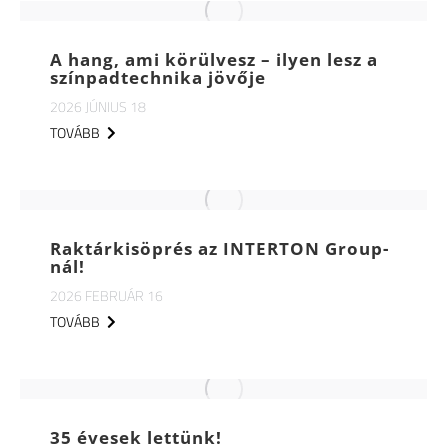
A hang, ami körülvesz – ilyen lesz a
színpadtechnika jövője
2026 JÚNIUS 18
TOVÁBB
Raktárkisöprés az INTERTON Group-
nál!
2026 FEBRUÁR 16
TOVÁBB
35 évesek lettünk!