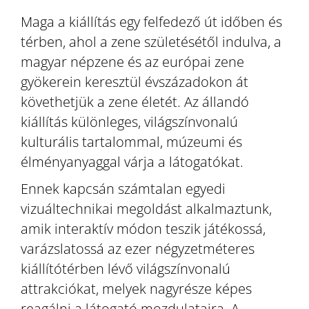
Maga a kiállítás egy felfedező út időben és
térben, ahol a zene születésétől indulva, a
magyar népzene és az európai zene
gyökerein keresztül évszázadokon át
követhetjük a zene életét. Az állandó
kiállítás különleges, világszínvonalú
kulturális tartalommal, múzeumi és
élményanyaggal várja a látogatókat.
Ennek kapcsán számtalan egyedi
vizuáltechnikai megoldást alkalmaztunk,
amik interaktív módon teszik játékossá,
varázslatossá az ezer négyzetméteres
kiállítótérben lévő világszínvonalú
attrakciókat, melyek nagyrésze képes
reagálni a látogató mozdulataira. A