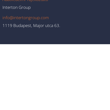
Interton Group
info@intertongroup.com
1119 Budapest, Major utca 63.