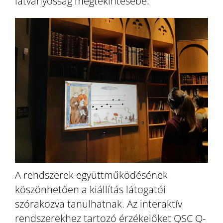
látványosság megtekintésébe.
A rendszerek együttműködésének
köszönhetően a kiállítás látogatói
szórakozva tanulhatnak. Az interaktív
rendszerekhez tartozó érzékelőket QSC Q-