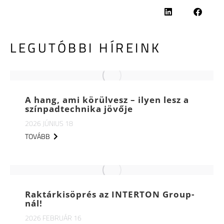
LEGUTÓBBI HÍREINK
A hang, ami körülvesz – ilyen lesz a
színpadtechnika jövője
2026 JÚNIUS 18
TOVÁBB
Raktárkisöprés az INTERTON Group-
nál!
2026 FEBRUÁR 16