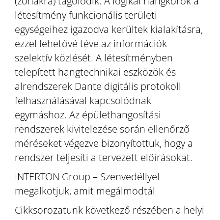
(zónákra) tagolódik. A logikai hangkörök a
létesítmény funkcionális területi
egységeihez igazodva kerültek kialakításra,
ezzel lehetővé téve az információk
szelektív közlését. A létesítményben
telepített hangtechnikai eszközök és
alrendszerek Dante digitális protokoll
felhasználásával kapcsolódnak
egymáshoz. Az épülethangosítási
rendszerek kivitelezése során ellenőrző
méréseket végezve bizonyítottuk, hogy a
rendszer teljesíti a tervezett előírásokat.
INTERTON Group – Szenvedéllyel
megalkotjuk, amit megálmodtál
Cikksorozatunk következő részében a helyi