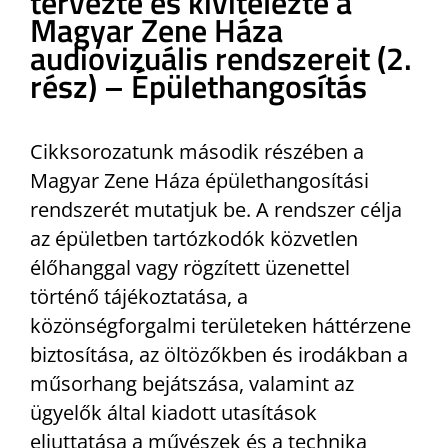
tervezte és kivitelezte a
Magyar Zene Háza
audiovizuális rendszereit (2.
rész) – Épülethangosítás
Cikksorozatunk második részében a
Magyar Zene Háza épülethangosítási
rendszerét mutatjuk be. A rendszer célja
az épületben tartózkodók közvetlen
élőhanggal vagy rögzített üzenettel
történő tájékoztatása, a
közönségforgalmi területeken háttérzene
biztosítása, az öltözőkben és irodákban a
műsorhang bejátszása, valamint az
ügyelők által kiadott utasítások
eljuttatása a művészek és a technika