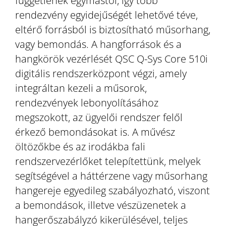
függetlenek egymástól, így több
rendezvény egyidejűségét lehetővé téve,
eltérő forrásból is biztosítható műsorhang,
vagy bemondás. A hangforrások és a
hangkörök vezérlését QSC Q-Sys Core 510i
digitális rendszerközpont végzi, amely
integráltan kezeli a műsorok,
rendezvények lebonyolításához
megszokott, az ügyelői rendszer felől
érkező bemondásokat is. A művész
öltözőkbe és az irodákba fali
rendszervezérlőket telepítettünk, melyek
segítségével a háttérzene vagy műsorhang
hangereje egyedileg szabályozható, viszont
a bemondások, illetve vészüzenetek a
hangerőszabályzó kikerülésével, teljes