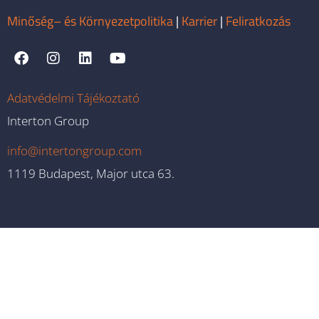
Minőség– és Környezetpolitika
|
Karrier
|
Feliratkozás
Adatvédelmi Tájékoztató
Interton Group
info@intertongroup.com
1119 Budapest, Major utca 63.