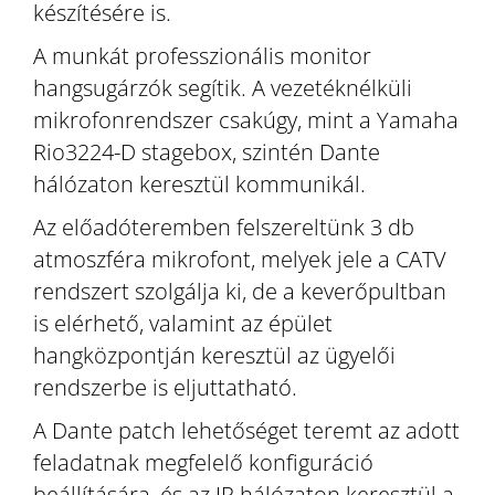
készítésére is.
A munkát professzionális monitor
hangsugárzók segítik. A vezetéknélküli
mikrofonrendszer csakúgy, mint a Yamaha
Rio3224-D stagebox, szintén Dante
hálózaton keresztül kommunikál.
Az előadóteremben felszereltünk 3 db
atmoszféra mikrofont, melyek jele a CATV
rendszert szolgálja ki, de a keverőpultban
is elérhető, valamint az épület
hangközpontján keresztül az ügyelői
rendszerbe is eljuttatható.
A Dante patch lehetőséget teremt az adott
feladatnak megfelelő konfiguráció
beállítására, és az IP hálózaton keresztül a