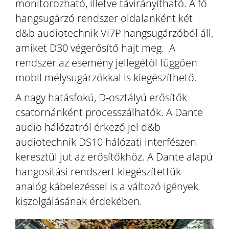
monitorozható, illetve távirányítható. A fő
hangsugárzó rendszer oldalanként két
d&b audiotechnik Vi7P hangsugárzóból áll,
amiket D30 végerősítő hajt meg. A
rendszer az esemény jellegétől függően
mobil mélysugárzókkal is kiegészíthető.
A nagy hatásfokú, D-osztályú erősítők
csatornánként processzálhatók. A Dante
audio hálózatról érkező jel d&b
audiotechnik DS10 hálózati interfészen
keresztül jut az erősítőkhöz. A Dante alapú
hangosítási rendszert kiegészítettük
analóg kábelezéssel is a változó igények
kiszolgálásának érdekében.