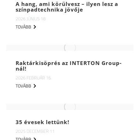
A hang, ami körülvesz – ilyen lesz a
színpadtechnika jövője
2026 JÚNIUS 18
TOVÁBB
Raktárkisöprés az INTERTON Group-
nál!
2026 FEBRUÁR 16
TOVÁBB
35 évesek lettünk!
2025 DECEMBER 11
TOVÁBB