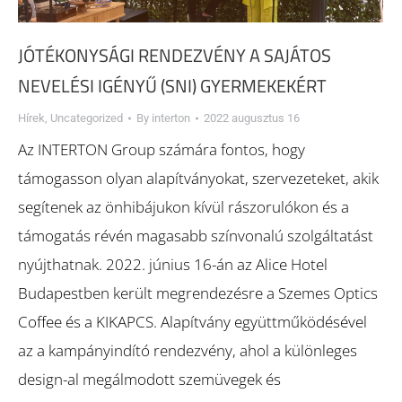
JÓTÉKONYSÁGI RENDEZVÉNY A SAJÁTOS
NEVELÉSI IGÉNYŰ (SNI) GYERMEKEKÉRT
Hírek
,
Uncategorized
By
interton
2022 augusztus 16
Az INTERTON Group számára fontos, hogy
támogasson olyan alapítványokat, szervezeteket, akik
segítenek az önhibájukon kívül rászorulókon és a
támogatás révén magasabb színvonalú szolgáltatást
nyújthatnak. 2022. június 16-án az Alice Hotel
Budapestben került megrendezésre a Szemes Optics
Coffee és a KIKAPCS. Alapítvány együttműködésével
az a kampányindító rendezvény, ahol a különleges
design-al megálmodott szemüvegek és