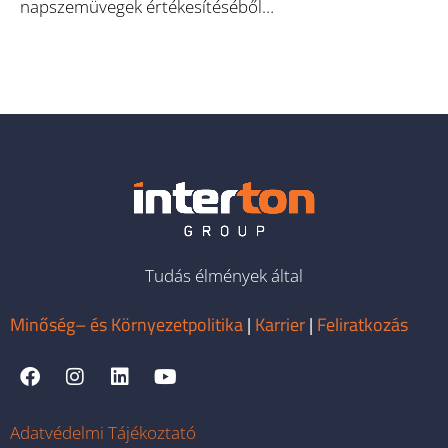
napszemüvegek értékesítéséből…
Tudás élmények által
Minőség– és Környezetpolitika
|
Karrier
|
Feliratkozás
Adatvédelmi Tájékoztató