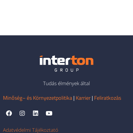
Tudás élmények által
Minőség– és Környezetpolitika
|
Karrier
|
Feliratkozás
Adatvédelmi Tájékoztató