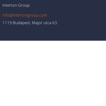
Interton Group
info@intertongroup.com
1119 Budapest, Major utca 63.