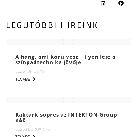
LEGUTÓBBI HÍREINK
A hang, ami körülvesz – ilyen lesz a
színpadtechnika jövője
2026 JÚNIUS 18
TOVÁBB
Raktárkisöprés az INTERTON Group-
nál!
2026 FEBRUÁR 16
TOVÁBB