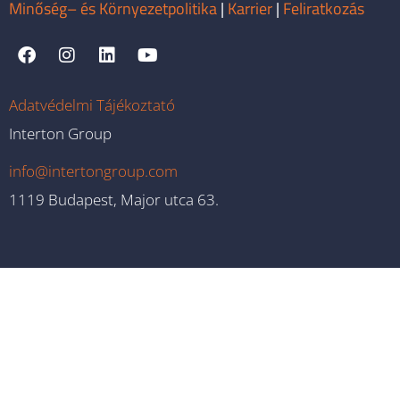
Minőség– és Környezetpolitika
|
Karrier
|
Feliratkozás
Adatvédelmi Tájékoztató
Interton Group
info@intertongroup.com
1119 Budapest, Major utca 63.