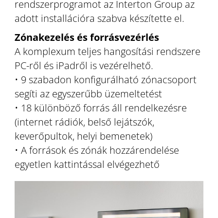
rendszerprogramot az Interton Group az
adott installációra szabva készítette el.
Zónakezelés és forrásvezérlés
A komplexum teljes hangosítási rendszere
PC-ről és iPadről is vezérelhető.
• 9 szabadon konfigurálható zónacsoport
segíti az egyszerűbb üzemeltetést
• 18 különböző forrás áll rendelkezésre
(internet rádiók, belső lejátszók,
keverőpultok, helyi bemenetek)
• A források és zónák hozzárendelése
egyetlen kattintással elvégezhető