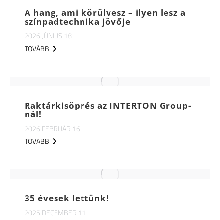
A hang, ami körülvesz – ilyen lesz a
színpadtechnika jövője
2026 JÚNIUS 18
TOVÁBB
Raktárkisöprés az INTERTON Group-
nál!
2026 FEBRUÁR 16
TOVÁBB
35 évesek lettünk!
2025 DECEMBER 11