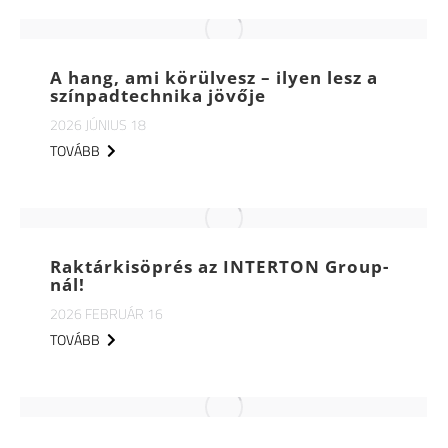
A hang, ami körülvesz – ilyen lesz a
színpadtechnika jövője
2026 JÚNIUS 18
TOVÁBB
Raktárkisöprés az INTERTON Group-
nál!
2026 FEBRUÁR 16
TOVÁBB