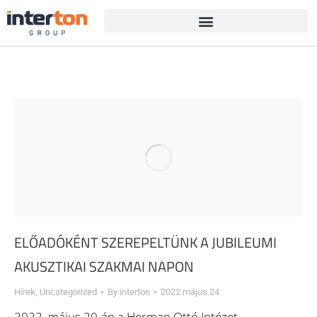
ELŐADÓKÉNT SZEREPELTÜNK A JUBILEUMI
AKUSZTIKAI SZAKMAI NAPON
Hírek
,
Uncategorized
By
interton
2022 május 24
2022. május 20-án a Herman Ottó Intézet