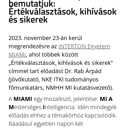
bemutatjuk:
Értékválasztások, kihívások
és sikerek
2023. november 23-án kerül
megrendezésre az
INTERTON Egyetem
MIAMI
, ahol többek között
„Értékválasztások, kihívások és sikerek
”
címmel tart előadást Dr. Rab Árpád
(
jövőkutató, NKE ITKI tudományos
főmunkatárs, NMHH MI kutatásvezető)
.
A
MIAMI
egy mozaikszó, jelentése:
MI
A
M
esterséges
I
ntelligencia. Idén mindegyik
előadás ehhez a témakörhöz kapcsolódik.
Ráadásul egyetlen napon két