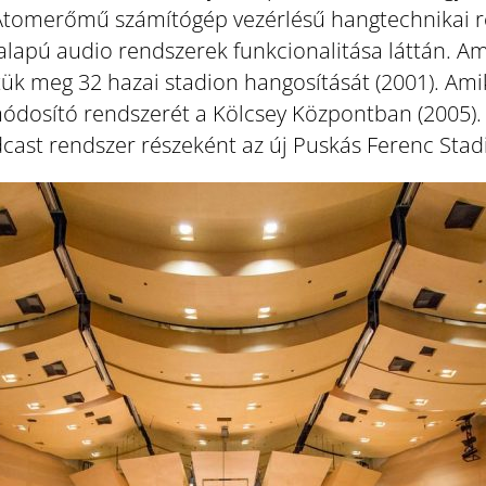
i Atomerőmű számítógép vezérlésű hangtechnikai r
 alapú audio rendszerek funkcionalitása láttán. Am
k meg 32 hazai stadion hangosítását (2001). Amiko
ódosító rendszerét a Kölcsey Központban (2005).
dcast rendszer részeként az új Puskás Ferenc Stad