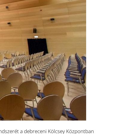
endszerét a debreceni Kölcsey Központban