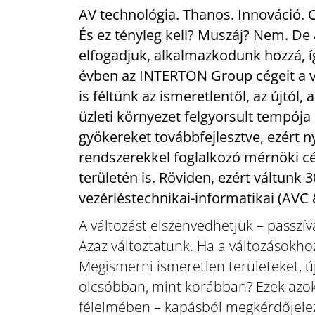
AV technológia. Thanos. Innováció. C
És ez tényleg kell? Muszáj? Nem. De 
elfogadjuk, alkalmazkodunk hozzá, í
évben az INTERTON Group cégeit a v
is féltünk az ismeretlentől, az újtól
üzleti környezet felgyorsult tempój
gyökereket továbbfejlesztve, ezért n
rendszerekkel foglalkozó mérnöki cég
területén is. Röviden, ezért váltunk 3
vezérléstechnikai-informatikai (AVC &
A változást elszenvedhetjük – passzív
Azaz változtatunk. Ha a változásokhoz
Megismerni ismeretlen területeket, ú
olcsóbban, mint korábban? Ezek azok
félelmében – kapásból megkérdőjelez.