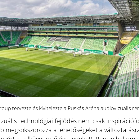
up tervezte és kivitelezte a Puskás Aréna audiovizuális re
izuális technológiai fejlődés nem csak inspiráci
ább megsokszorozza a lehetőségeket a változtatásra,
 ezért az elkövetkező évtizedeket! Persze hallom 