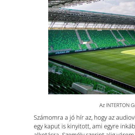
Az INTERTON Gro
Számomra a jó hír az, hogy az audiov
egy kaput is kinyitott, ami egyre ink
alkotásra. Személy szerint alig várom