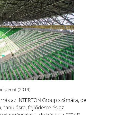
ndszereit (2019)
óforrás az INTERTON Group számára, de
 tanulásra, fejlődésre és az
a véleményeket: „de hát itt a COVID