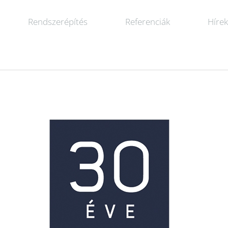
Rendszerépítés
Referenciák
Híre