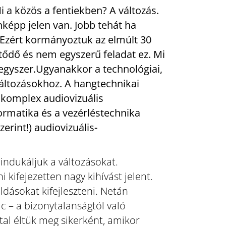
i a közös a fentiekben? A változás.
képp jelen van. Jobb tehát ha
 Ezért kormányoztuk az elmúlt 30
ődő és nem egyszerű feladat ez. Mi
is egyszer.Ugyanakkor a technológiai,
változásokhoz. A hangtechnikai
k komplex audiovizuális
ormatika és a vezérléstechnika
erint!) audiovizuális-
 indukáljuk a változásokat.
 kifejezetten nagy kihívást jelent.
dásokat kifejleszteni. Netán
 – a bizonytalanságtól való
tal éltük meg sikerként, amikor