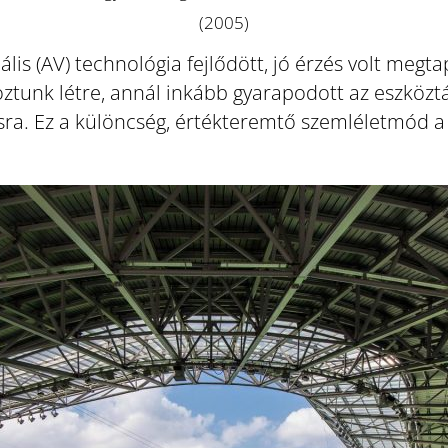
(2005)
uális (AV) technológia fejlődött, jó érzés volt me
unk létre, annál inkább gyarapodott az eszköztár
sra. Ez a különcség, értékteremtő szemléletmód 