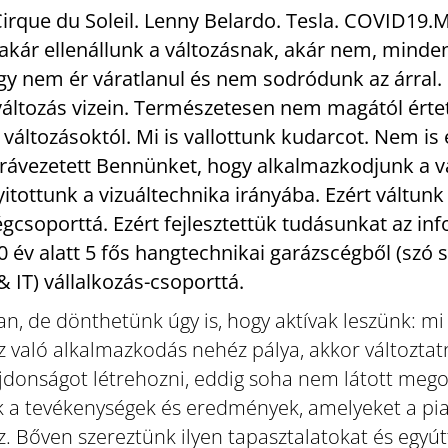
irque du Soleil. Lenny Belardo. Tesla. COVID19.M
akár ellenállunk a változásnak, akár nem, minden
gy nem ér váratlanul és nem sodródunk az árral.
áltozás vizein. Természetesen nem magától értet
, a változásoktól. Mi is vallottunk kudarcot. Nem 
a rávezetett Bennünket, hogy alkalmazkodjunk a 
yitottunk a vizuáltechnika irányába. Ezért váltun
csoporttá. Ezért fejlesztettük tudásunkat az inf
0 év alatt 5 fős hangtechnikai garázscégből (szó sz
 IT) vállalkozás-csoporttá.
an, de dönthetünk úgy is, hogy aktívak leszünk: mi
 való alkalmazkodás nehéz pálya, akkor változtatni
jdonságot létrehozni, eddig soha nem látott megol
 a tevékenységek és eredmények, amelyeket a piac
 Bőven szereztünk ilyen tapasztalatokat és egyút