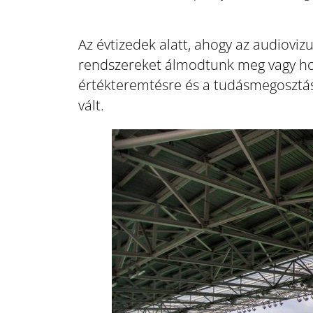
Az évtizedek alatt, ahogy az audioviz
rendszereket álmodtunk meg vagy hozt
értékteremtésre és a tudásmegosztá
vált.