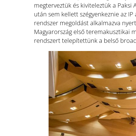
megterveztük és kiviteleztük a Paks
után sem kellett szégyenkeznie az IP
rendszer megoldást alkalmazva nyertü
Magyarország első teremakusztikai m
rendszert telepítettünk a belső broa