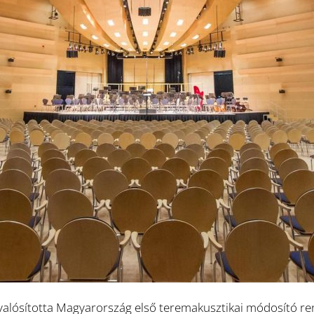
valósította Magyarország első teremakusztikai módosító r