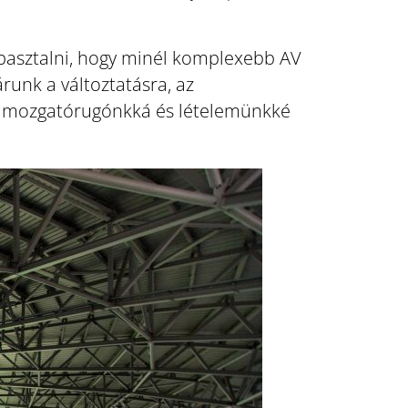
gtapasztalni, hogy minél komplexebb AV
unk a változtatásra, az
a mozgatórugónkká és lételemünkké