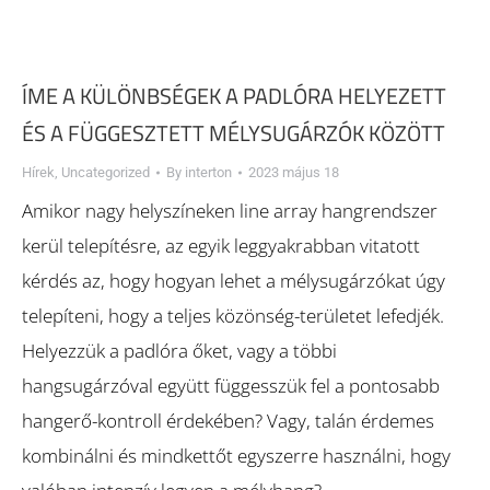
ÍME A KÜLÖNBSÉGEK A PADLÓRA HELYEZETT
ÉS A FÜGGESZTETT MÉLYSUGÁRZÓK KÖZÖTT
Hírek
,
Uncategorized
By
interton
2023 május 18
Amikor nagy helyszíneken line array hangrendszer
kerül telepítésre, az egyik leggyakrabban vitatott
kérdés az, hogy hogyan lehet a mélysugárzókat úgy
telepíteni, hogy a teljes közönség-területet lefedjék.
Helyezzük a padlóra őket, vagy a többi
hangsugárzóval együtt függesszük fel a pontosabb
hangerő-kontroll érdekében? Vagy, talán érdemes
kombinálni és mindkettőt egyszerre használni, hogy