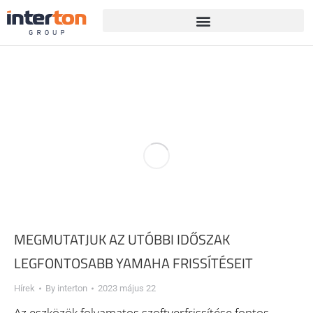
MEGMUTATJUK AZ UTÓBBI IDŐSZAK
LEGFONTOSABB YAMAHA FRISSÍTÉSEIT
Hírek
By
interton
2023 május 22
Az eszközök folyamatos szoftverfrissítése fontos