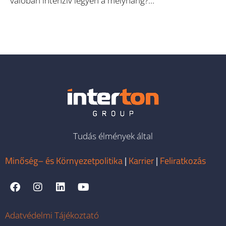
valóban intenzív legyen a mélyhang?…
Tudás élmények által
Minőség– és Környezetpolitika
|
Karrier
|
Feliratkozás
Adatvédelmi Tájékoztató