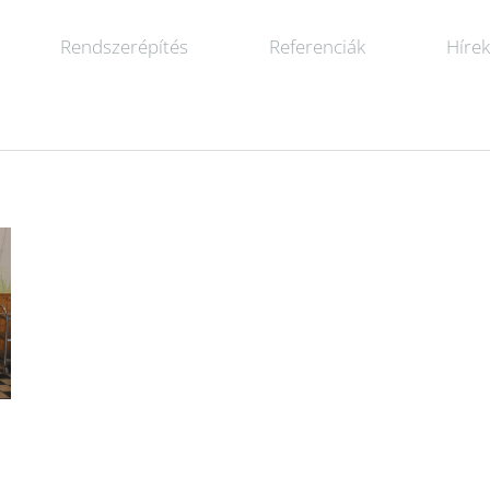
Rendszerépítés
Referenciák
Híre