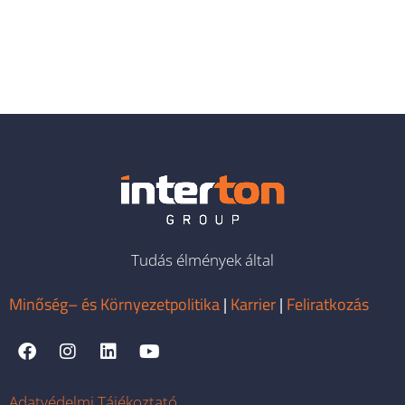
Tudás élmények által
Minőség– és Környezetpolitika
|
Karrier
|
Feliratkozás
Adatvédelmi Tájékoztató