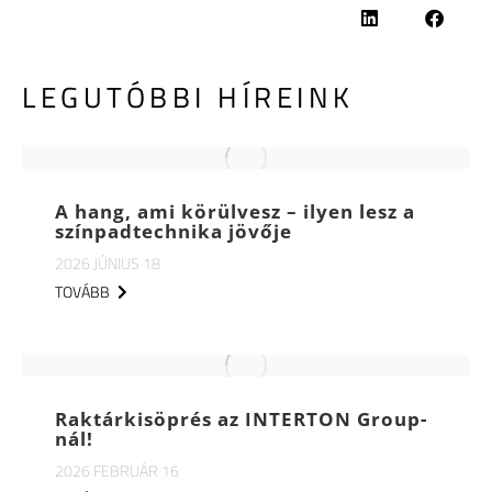
LEGUTÓBBI HÍREINK
A hang, ami körülvesz – ilyen lesz a
színpadtechnika jövője
2026 JÚNIUS 18
TOVÁBB
Raktárkisöprés az INTERTON Group-
nál!
2026 FEBRUÁR 16