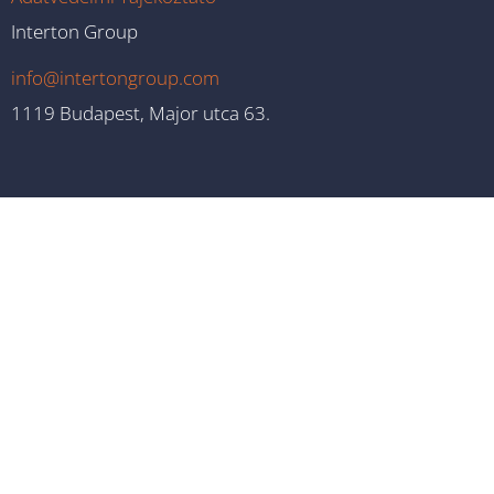
Interton Group
info@intertongroup.com
1119 Budapest, Major utca 63.