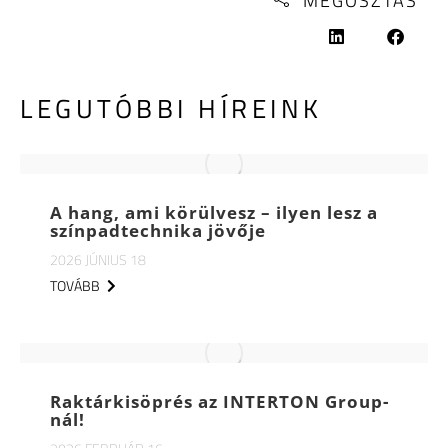
MEGOSZTÁS
LEGUTÓBBI HÍREINK
A hang, ami körülvesz – ilyen lesz a
színpadtechnika jövője
2026 JÚNIUS 18
TOVÁBB
Raktárkisöprés az INTERTON Group-
nál!