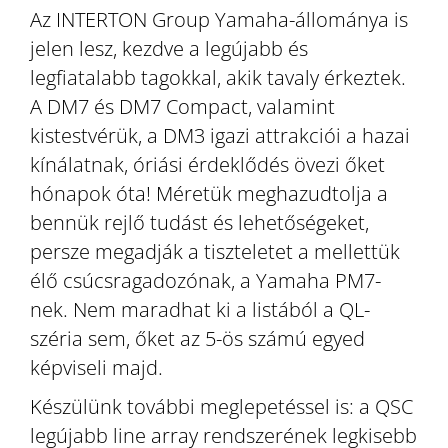
Az INTERTON Group Yamaha-állománya is
jelen lesz, kezdve a legújabb és
legfiatalabb tagokkal, akik tavaly érkeztek.
A DM7 és DM7 Compact, valamint
kistestvérük, a DM3 igazi attrakciói a hazai
kínálatnak, óriási érdeklődés övezi őket
hónapok óta! Méretük meghazudtolja a
bennük rejlő tudást és lehetőségeket,
persze megadják a tiszteletet a mellettük
élő csúcsragadozónak, a Yamaha PM7-
nek. Nem maradhat ki a listából a QL-
széria sem, őket az 5-ös számú egyed
képviseli majd.
Készülünk további meglepetéssel is: a QSC
legújabb line array rendszerének legkisebb