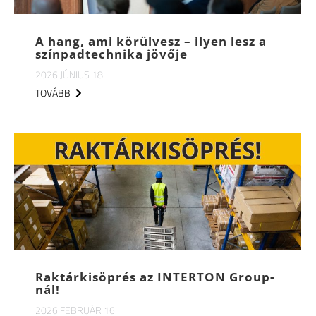
A hang, ami körülvesz – ilyen lesz a
színpadtechnika jövője
2026 JÚNIUS 18
TOVÁBB
Raktárkisöprés az INTERTON Group-
nál!
2026 FEBRUÁR 16