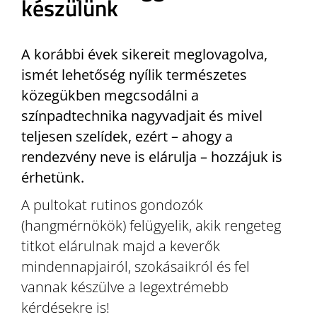
készülünk
A korábbi évek sikereit meglovagolva,
ismét lehetőség nyílik természetes
közegükben megcsodálni a
színpadtechnika nagyvadjait és mivel
teljesen szelídek, ezért – ahogy a
rendezvény neve is elárulja – hozzájuk is
érhetünk.
A pultokat rutinos gondozók
(hangmérnökök) felügyelik, akik rengeteg
titkot elárulnak majd a keverők
mindennapjairól, szokásaikról és fel
vannak készülve a legextrémebb
kérdésekre is!