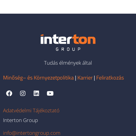
Tudás élmények által
Minőség– és Környezetpolitika
|
Karrier
|
Feliratkozás
Adatvédelmi Tájékoztató
Interton Group
info@intertongroup.com