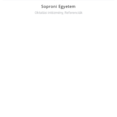
Soproni Egyetem
Oktatási intézmény
,
Referenciák