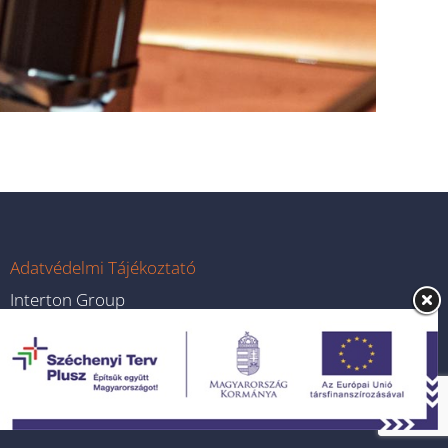
Adatvédelmi Tájékoztató
Interton Group
info@intertongroup.com
1119 Budapest, Major utca 63.