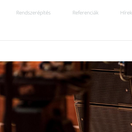
Rendszerépítés
Referenciák
Híre