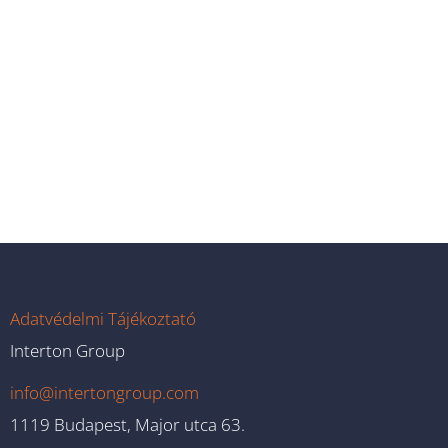
Adatvédelmi Tájékoztató
Interton Group
info@intertongroup.com
1119 Budapest, Major utca 63.