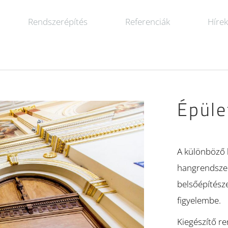
Rendszerépítés
Referenciák
Híre
Épüle
A különböző 
hangrendszere
belsőépítésze
figyelembe.
Kiegészítő r