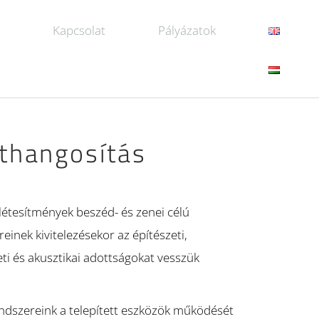
k
Kapcsolat
Pályázatok
thangosítás
létesítmények beszéd- és zenei célú
inek kivitelezésekor az építészeti,
ti és akusztikai adottságokat vesszük
endszereink a telepített eszközök működését