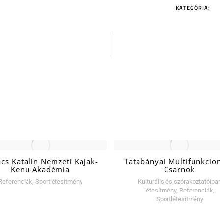
KATEGÓRIA:
cs Katalin Nemzeti Kajak-
Tatabányai Multifunkcion
Kenu Akadémia
Csarnok
Referenciák
,
Sportlétesítmény
Kulturális és szórakoztatóipar
létesítmény
,
Referenciák
,
Sportlétesítmény