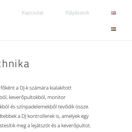
k
Kapcsolat
Pályázatok
chnika
 főként a DJ-k számára kialakított
ból, keverőpultokból, monitor
ból és színpadelemekből tevődik össze.
dtebbek a DJ kontrollerek is, amelyek egy
tesítik meg a lejátszót és a keverőpultot.