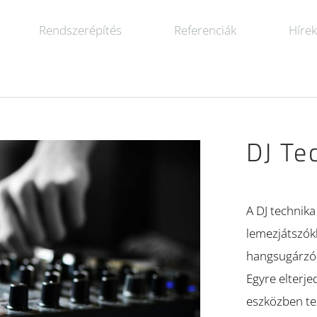
Rendszerépítés
Referenciák
Híre
DJ Te
A DJ technika
lemezjátszók
hangsugárzók
Egyre elterje
eszközben tes