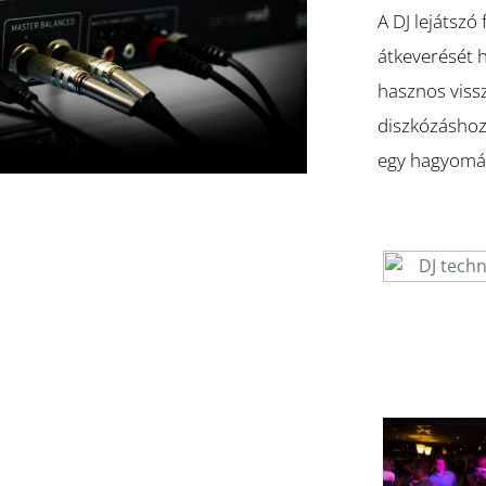
A DJ lejátszó
átkeverését h
hasznos vissz
diszkózáshoz 
egy hagyomán