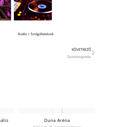
Audio
>
Szolgáltatások
KÖVETKEZŐ
Épülethangosítás
ális
Duna Aréna
Nemzeti