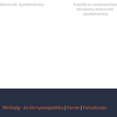
Referenciák
,
Sportlétesítmény
Kulturális és szórakoztatóipar
létesítmény
,
Referenciák
,
Sportlétesítmény
Minőség– és Környezetpolitika
|
Karrier
|
Feliratkozás