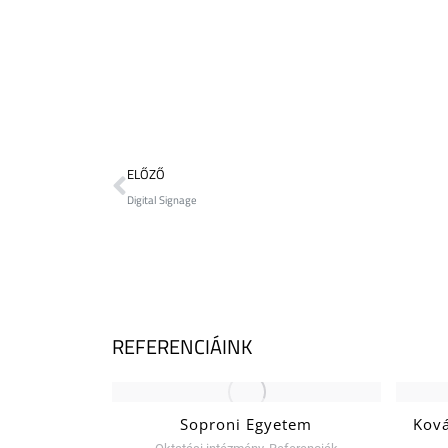
ELŐZŐ
Digital Signage
REFERENCIÁINK
apesti
Soproni Egyetem
Ková
ális