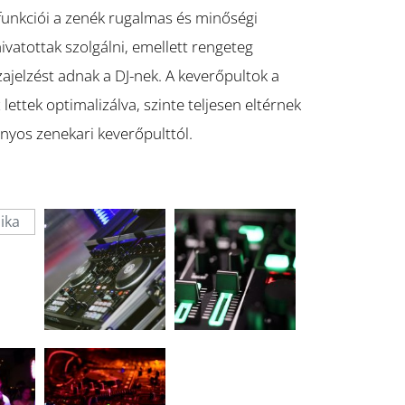
 funkciói a zenék rugalmas és minőségi
ivatottak szolgálni, emellett rengeteg
ajelzést adnak a DJ-nek. A keverőpultok a
lettek optimalizálva, szinte teljesen eltérnek
yos zenekari keverőpulttól.