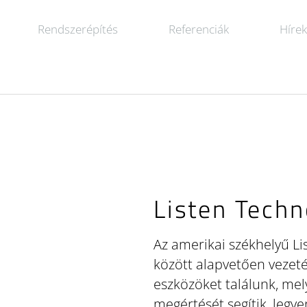
Rendszerépítés
Referenciák
Híre
Listen Techn
Az amerikai székhelyű L
között alapvetően vezeté
eszközöket találunk, mel
megértését segítik, legy