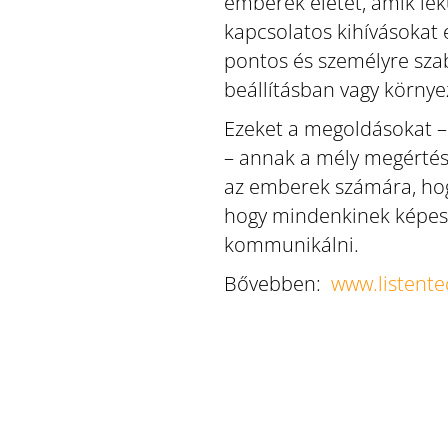
emberek életét, amik lekü
kapcsolatos kihívásokat 
pontos és személyre szab
beállításban vagy környe
Ezeket a megoldásokat –
– annak a mély megértése
az emberek számára, hogy
hogy mindenkinek képesn
kommunikálni.
Bővebben:
www.listent