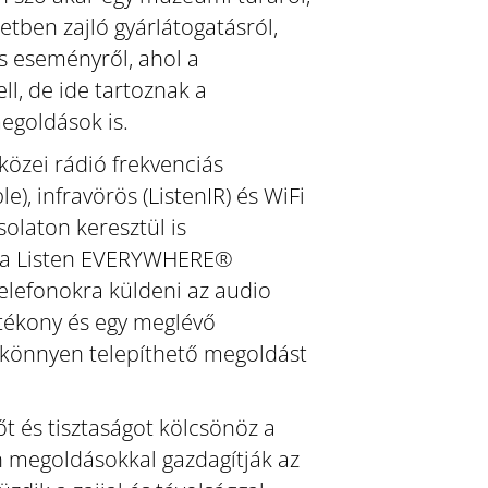
zetben zajló gyárlátogatásról,
s eseményről, ahol a
ell, de ide tartoznak a
megoldások is.
közei rádió frekvenciás
e), infravörös (ListenIR) és WiFi
solaton keresztül is
 a Listen EVERYWHERE®
elefonokra küldeni az audio
hatékony és egy meglévő
 könnyen telepíthető megoldást
őt és tisztaságot kölcsönöz a
 megoldásokkal gazdagítják az