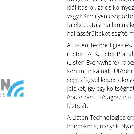
kiállításról, zajos környe
vagy bármilyen csoporto
tájékoztatást hallaniuk k
hallássérülteket segítő 
A Listen Technoligies esz
(ListenTALK, ListenPortabl
(Listen Everywhere) kapc
kommunikálnak. Utóbbi
segítségével képes okost
jeleket, így egy költség
épületben utólagosan is
biztosít.
A Listen Technologies er
hangoknak, melyek olyan