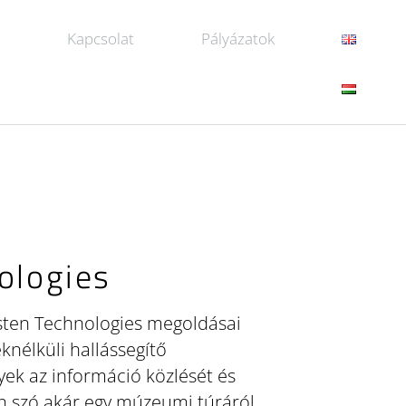
k
Kapcsolat
Pályázatok
ologies
isten Technologies megoldásai
knélküli hallássegítő
yek az információ közlését és
en szó akár egy múzeumi túráról,