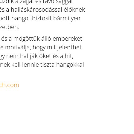
zdik a zajjal és távolsággal
és a halláskárosodással élőknek
ott hangot biztosít bármilyen
zetben.
 és a mögöttük álló embereket
 motiválja, hogy mit jelenthet
 nem hallják őket és a hit,
ek kell lennie tiszta hangokkal
ech.com