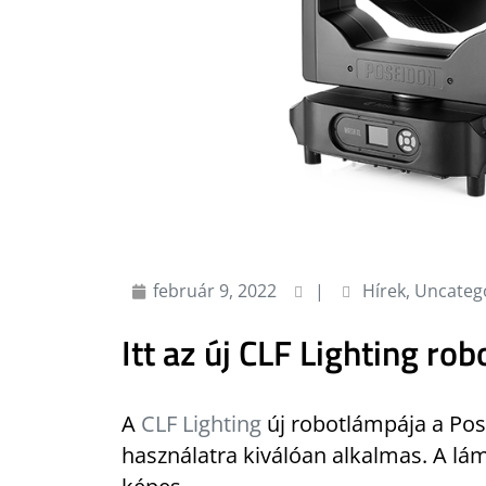
február 9, 2022
|
Hírek
,
Uncateg
Itt az új CLF Lighting ro
A
CLF Lighting
új robotlámpája a Pose
használatra kiválóan alkalmas. A lá