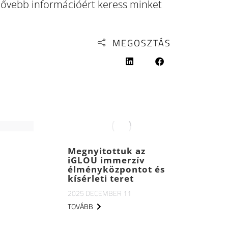
ővebb információért keress minket
MEGOSZTÁS
Megnyitottuk az
iGLOU immerzív
élményközpontot és
kísérleti teret
2025 DECEMBER 11
TOVÁBB