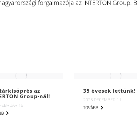
magyarországi forgalmazója az INTERTON Group. B
tárkisöprés az
35 évesek lettünk!
ERTON Group-nál!
2025 DECEMBER 11
 FEBRUÁR 16
TOVÁBB
BB