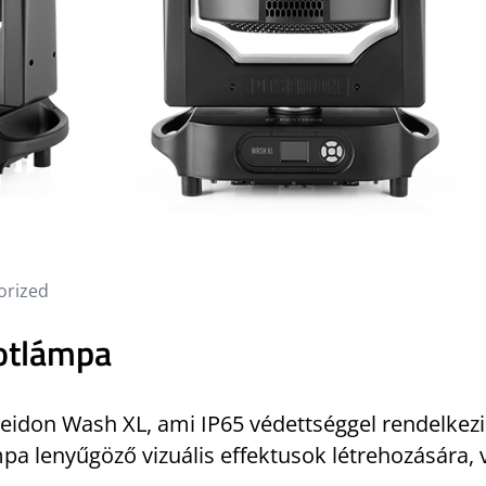
orized
botlámpa
idon Wash XL, ami IP65 védettséggel rendelkezik,
mpa lenyűgöző vizuális effektusok létrehozására,