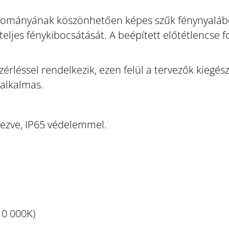
ományának köszönhetően képes szűk fénynyalábot, 
ljes fénykibocsátását. A beépített előtétlencse f
érléssel rendelkezik, ezen felül a tervezők kiegés
 alkalmas.
rvezve, IP65 védelemmel.
10 000K)