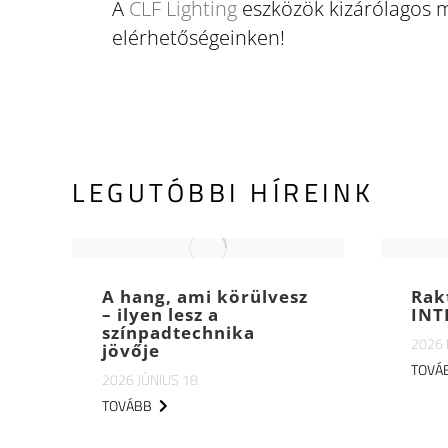
A
CLF Lighting
eszközök kizárólagos 
elérhetőségeinken!
LEGUTÓBBI HÍREINK
A hang, ami körülvesz
Rak
– ilyen lesz a
INT
színpadtechnika
2026
jövője
TOVÁ
2026 JÚNIUS 18
TOVÁBB