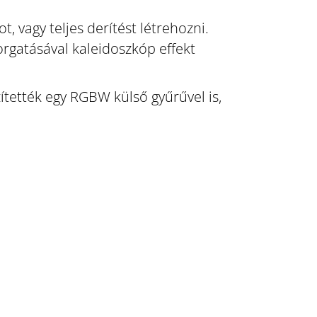
vagy teljes derítést létrehozni.
orgatásával kaleidoszkóp effekt
zítették egy RGBW külső gyűrűvel is,