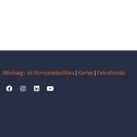
Minőség– és Környezetpolitika
|
Karrier
|
Feliratkozás