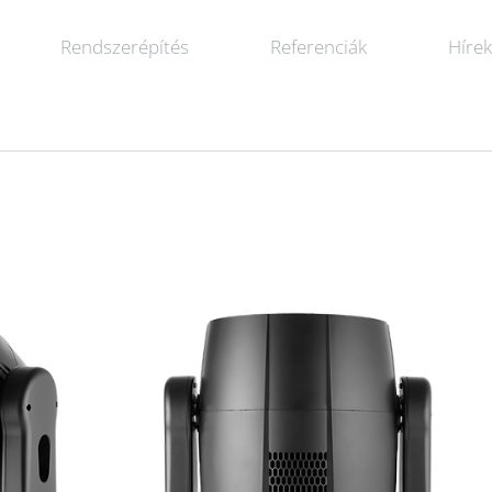
Rendszerépítés
Referenciák
Híre