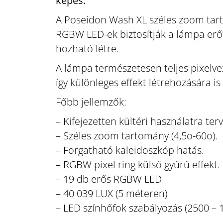
képes.
A Poseidon Wash XL széles zoom tart
RGBW LED-ek biztosítják a lámpa erőte
hozható létre.
A lámpa természetesen teljes pixelvez
így különleges effekt létrehozására is
Főbb jellemzők:
– Kifejezetten kültéri használatra te
– Széles zoom tartomány (4,5o-60o).
– Forgatható kaleidoszkóp hatás.
– RGBW pixel ring külső gyűrű effekt.
– 19 db erős RGBW LED
– 40 039 LUX (5 méteren)
– LED színhőfok szabályozás (2500 – 