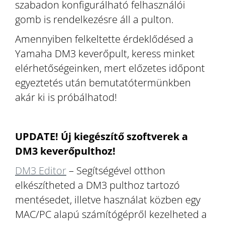
szabadon konfigurálható felhasználói
gomb is rendelkezésre áll a pulton.
Amennyiben felkeltette érdeklődésed a
Yamaha DM3 keverőpult, keress minket
elérhetőségeinken, mert előzetes időpont
egyeztetés után bemutatótermünkben
akár ki is próbálhatod!
UPDATE! Új kiegészítő szoftverek a
DM3 keverőpulthoz!
DM3 Editor
– Segítségével otthon
elkészítheted a DM3 pulthoz tartozó
mentésedet, illetve használat közben egy
MAC/PC alapú számítógépről kezelheted a