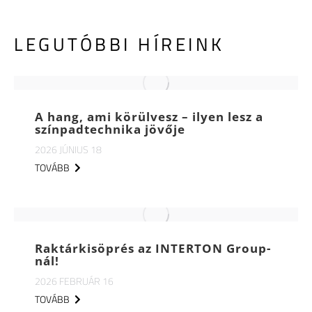
LEGUTÓBBI HÍREINK
A hang, ami körülvesz – ilyen lesz a
színpadtechnika jövője
2026 JÚNIUS 18
TOVÁBB
Raktárkisöprés az INTERTON Group-
nál!
2026 FEBRUÁR 16
TOVÁBB