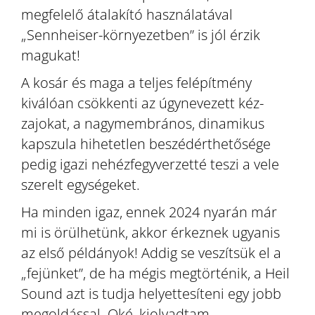
megfelelő átalakító használatával
„Sennheiser-környezetben” is jól érzik
magukat!
A kosár és maga a teljes felépítmény
kiválóan csökkenti az úgynevezett kéz-
zajokat, a nagymembrános, dinamikus
kapszula hihetetlen beszédérthetősége
pedig igazi nehézfegyverzetté teszi a vele
szerelt egységeket.
Ha minden igaz, ennek 2024 nyarán már
mi is örülhetünk, akkor érkeznek ugyanis
az első példányok! Addig se veszítsük el a
„fejünket”, de ha mégis megtörténik, a Heil
Sound azt is tudja helyettesíteni egy jobb
megoldással. Oké, kiolvadtam.