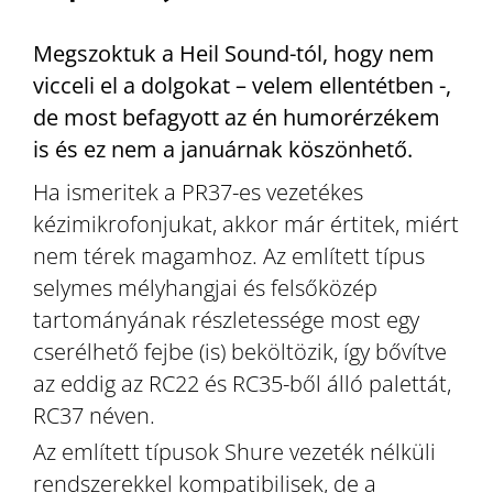
Megszoktuk a Heil Sound-tól, hogy nem
vicceli el a dolgokat – velem ellentétben -,
de most befagyott az én humorérzékem
is és ez nem a januárnak köszönhető.
Ha ismeritek a PR37-es vezetékes
kézimikrofonjukat, akkor már értitek, miért
nem térek magamhoz. Az említett típus
selymes mélyhangjai és felsőközép
tartományának részletessége most egy
cserélhető fejbe (is) beköltözik, így bővítve
az eddig az RC22 és RC35-ből álló palettát,
RC37 néven.
Az említett típusok Shure vezeték nélküli
rendszerekkel kompatibilisek, de a