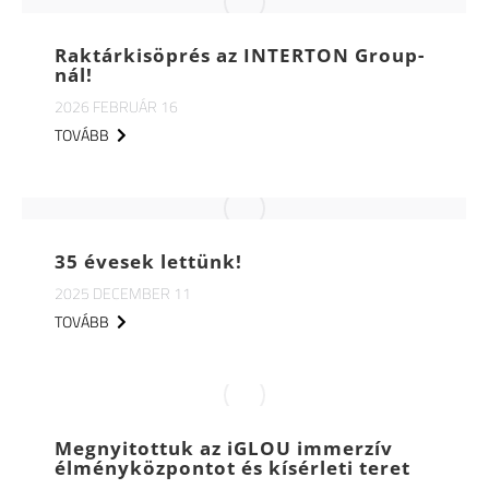
Raktárkisöprés az INTERTON Group-
nál!
2026 FEBRUÁR 16
TOVÁBB
35 évesek lettünk!
2025 DECEMBER 11
TOVÁBB
Megnyitottuk az iGLOU immerzív
élményközpontot és kísérleti teret