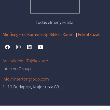
Tudás élmények által
Minőség– és Környezetpolitika
|
Karrier
|
Feliratkozás
Adatvédelmi Tájékoztató
Interton Group
info@intertongroup.com
1119 Budapest, Major utca 63.