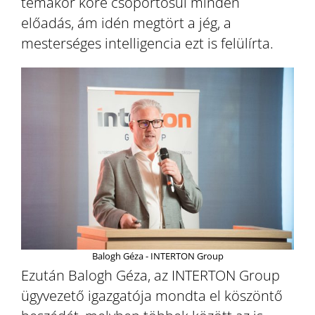
témakör köré csoportosul minden
előadás, ám idén megtört a jég, a
mesterséges intelligencia ezt is felülírta.
Balogh Géza - INTERTON Group
Ezután Balogh Géza, az INTERTON Group
ügyvezető igazgatója mondta el köszöntő