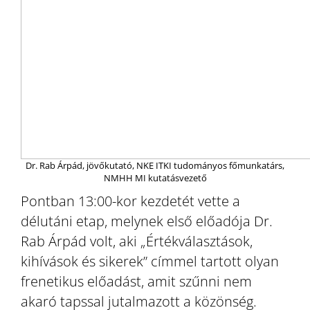
Dr. Rab Árpád, jövőkutató, NKE ITKI tudományos főmunkatárs,
NMHH MI kutatásvezető
Pontban 13:00-kor kezdetét vette a
délutáni etap, melynek első előadója Dr.
Rab Árpád volt, aki „Értékválasztások,
kihívások és sikerek” címmel tartott olyan
frenetikus előadást, amit szűnni nem
akaró tapssal jutalmazott a közönség.