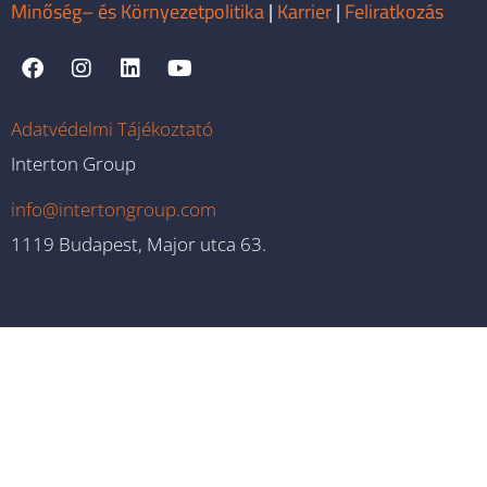
Minőség– és Környezetpolitika
|
Karrier
|
Feliratkozás
Adatvédelmi Tájékoztató
Interton Group
info@intertongroup.com
1119 Budapest, Major utca 63.