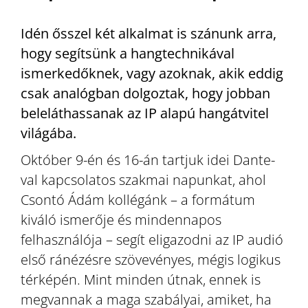
Idén ősszel két alkalmat is szánunk arra,
hogy segítsünk a hangtechnikával
ismerkedőknek, vagy azoknak, akik eddig
csak analógban dolgoztak, hogy jobban
beleláthassanak az IP alapú hangátvitel
világába.
Október 9-én és 16-án tartjuk idei Dante-
val kapcsolatos szakmai napunkat, ahol
Csontó Ádám kollégánk – a formátum
kiváló ismerője és mindennapos
felhasználója – segít eligazodni az IP audió
első ránézésre szövevényes, mégis logikus
térképén. Mint minden útnak, ennek is
megvannak a maga szabályai, amiket, ha