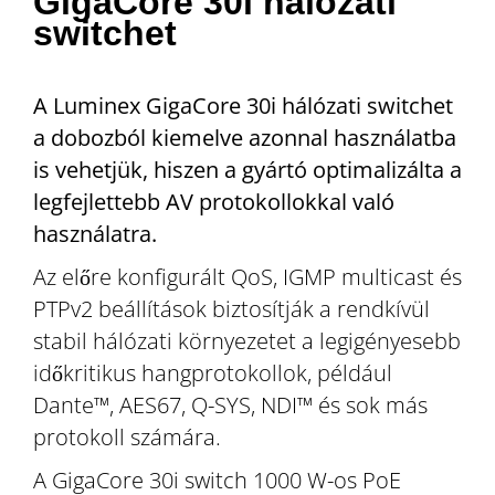
GigaCore 30i hálózati
switchet
A Luminex GigaCore 30i hálózati switchet
a dobozból kiemelve azonnal használatba
is vehetjük, hiszen a gyártó optimalizálta a
legfejlettebb AV protokollokkal való
használatra.
Az előre konfigurált QoS, IGMP multicast és
PTPv2 beállítások biztosítják a rendkívül
stabil hálózati környezetet a legigényesebb
időkritikus hangprotokollok, például
Dante™, AES67, Q-SYS, NDI™ és sok más
protokoll számára.
A GigaCore 30i switch 1000 W-os PoE