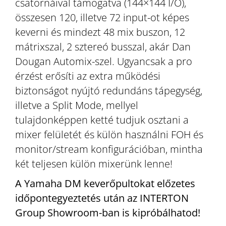
csatornáival támogatva (144×144 I/O),
összesen 120, illetve 72 input-ot képes
keverni és mindezt 48 mix buszon, 12
mátrixszal, 2 sztereó busszal, akár Dan
Dougan Automix-szel. Ugyancsak a pro
érzést erősíti az extra működési
biztonságot nyújtó redundáns tápegység,
illetve a Split Mode, mellyel
tulajdonképpen ketté tudjuk osztani a
mixer felületét és külön használni FOH és
monitor/stream konfigurációban, mintha
két teljesen külön mixerünk lenne!
A Yamaha DM keverőpultokat előzetes
időpontegyeztetés után az INTERTON
Group Showroom-ban is kipróbálhatod!