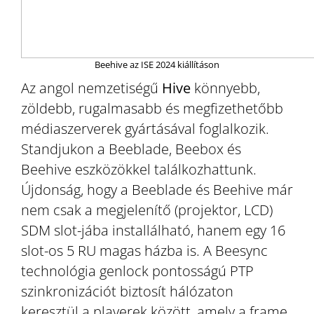
Beehive az ISE 2024 kiállításon
Az angol nemzetiségű
Hive
könnyebb,
zöldebb, rugalmasabb és megfizethetőbb
médiaszerverek gyártásával foglalkozik.
Standjukon a Beeblade, Beebox és
Beehive eszközökkel találkozhattunk.
Újdonság, hogy a Beeblade és Beehive már
nem csak a megjelenítő (projektor, LCD)
SDM slot-jába installálható, hanem egy 16
slot-os 5 RU magas házba is. A Beesync
technológia genlock pontosságú PTP
szinkronizációt biztosít hálózaton
keresztül a playerek között, amely a frame