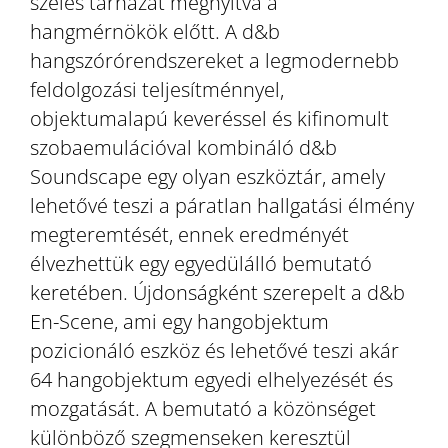
széles tárházát megnyitva a
hangmérnökök előtt. A d&b
hangszórórendszereket a legmodernebb
feldolgozási teljesítménnyel,
objektumalapú keveréssel és kifinomult
szobaemulációval kombináló d&b
Soundscape egy olyan eszköztár, amely
lehetővé teszi a páratlan hallgatási élmény
megteremtését, ennek eredményét
élvezhettük egy egyedülálló bemutató
keretében. Újdonságként szerepelt a d&b
En-Scene, ami egy hangobjektum
pozicionáló eszköz és lehetővé teszi akár
64 hangobjektum egyedi elhelyezését és
mozgatását. A bemutató a közönséget
különböző szegmenseken keresztül