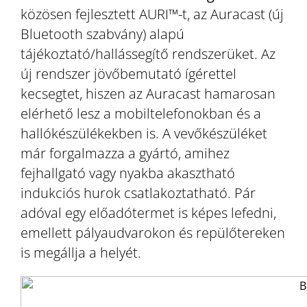
közösen fejlesztett AURI™-t, az Auracast (új
Bluetooth szabvány) alapú
tájékoztató/hallássegítő rendszerüket. Az
új rendszer jövőbemutató ígérettel
kecsegtet, hiszen az Auracast hamarosan
elérhető lesz a mobiltelefonokban és a
hallókészülékekben is. A vevőkészüléket
már forgalmazza a gyártó, amihez
fejhallgató vagy nyakba akasztható
indukciós hurok csatlakoztatható. Pár
adóval egy előadótermet is képes lefedni,
emellett pályaudvarokon és repülőtereken
is megállja a helyét.