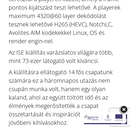
pontos kijátszást teszi lehetővé. A playerek
maximum 4320@60 layer dekódolást
tesznek lehetővé H265 (HEVC), NotchLC,
Avolites AIM kodekekkel Linux, OS és
render engin-nel.
Az ISE kiállítás varázslatos világára több,
mint 73 ezer látogató volt kíváncsi.
A kiállításra ellátogató 14 fős csapatunk
számára ez a háromnapos utazás nem
csupán munka volt, hanem egy olyan
kaland, ahol az együtt töltött idő és az
élmények megerősítették a csapat
összetartását és inspirációt adtak a
jövőbeni kihívásokhoz.