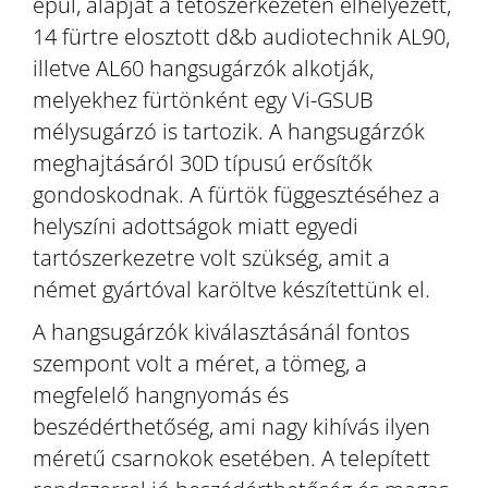
épül, alapját a tetőszerkezeten elhelyezett,
14 fürtre elosztott d&b audiotechnik AL90,
illetve AL60 hangsugárzók alkotják,
melyekhez fürtönként egy Vi-GSUB
mélysugárzó is tartozik. A hangsugárzók
meghajtásáról 30D típusú erősítők
gondoskodnak. A fürtök függesztéséhez a
helyszíni adottságok miatt egyedi
tartószerkezetre volt szükség, amit a
német gyártóval karöltve készítettünk el.
A hangsugárzók kiválasztásánál fontos
szempont volt a méret, a tömeg, a
megfelelő hangnyomás és
beszédérthetőség, ami nagy kihívás ilyen
méretű csarnokok esetében. A telepített