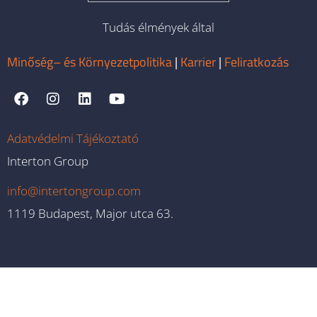
Tudás élmények által
Minőség– és Környezetpolitika
|
Karrier
|
Feliratkozás
Adatvédelmi Tájékoztató
Interton Group
info@intertongroup.com
1119 Budapest, Major utca 63.