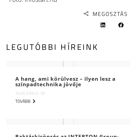
MEGOSZTÁS
LEGUTÓBBI HÍREINK
A hang, ami körülvesz – ilyen lesz a
színpadtechnika jövője
2026 JÚNIUS 18
TOVÁBB
Raktárkisöprés az INTERTON Group-