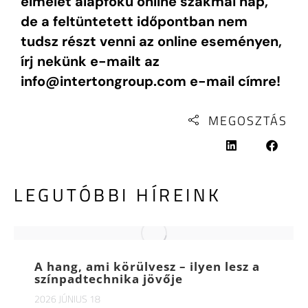
elmélet alapfokú online szakmai nap,
de a feltüntetett időpontban nem
tudsz részt venni az online eseményen,
írj nekünk e-mailt az
info@intertongroup.com e-mail címre!
MEGOSZTÁS
LEGUTÓBBI HÍREINK
A hang, ami körülvesz – ilyen lesz a
színpadtechnika jövője
2026 JÚNIUS 18