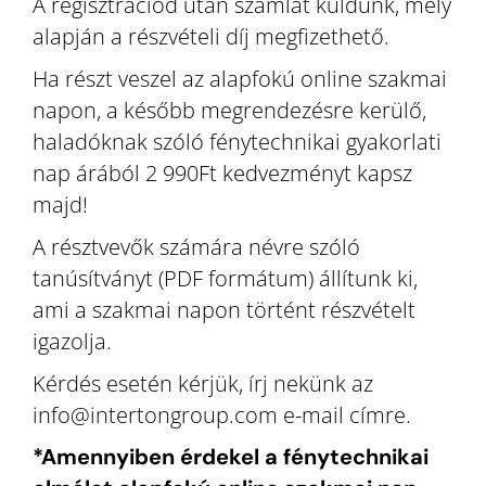
A regisztrációd után számlát küldünk, mely
alapján a részvételi díj megfizethető.
Ha részt veszel az alapfokú online szakmai
napon, a később megrendezésre kerülő,
haladóknak szóló fénytechnikai gyakorlati
nap árából 2 990Ft kedvezményt kapsz
majd!
A résztvevők számára névre szóló
tanúsítványt (PDF formátum) állítunk ki,
ami a szakmai napon történt részvételt
igazolja.
Kérdés esetén kérjük, írj nekünk az
info@intertongroup.com e-mail címre.
*Amennyiben érdekel a fénytechnikai