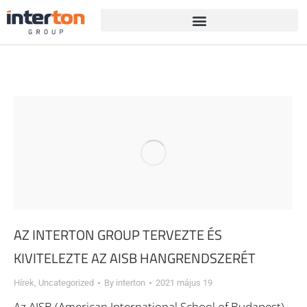
AZ INTERTON GROUP TERVEZTE ÉS
KIVITELEZTE AZ AISB HANGRENDSZERÉT
Hírek
,
Uncategorized
By
interton
2021 május 19
Az AISB (American International School of Budapest)