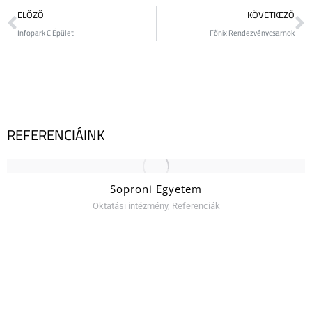
ELŐZŐ
KÖVETKEZŐ
Infopark C Épület
Főnix Rendezvénycsarnok
REFERENCIÁINK
Soproni Egyetem
Oktatási intézmény
,
Referenciák