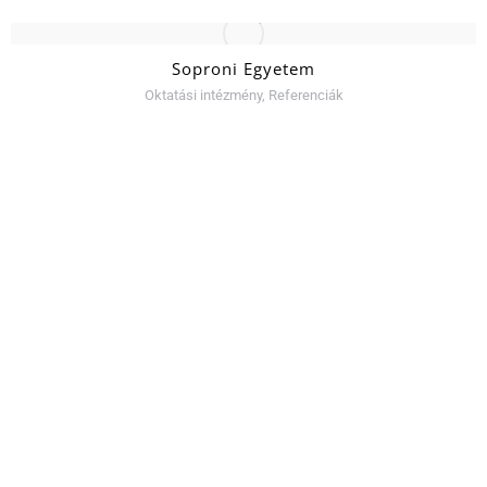
Soproni Egyetem
Oktatási intézmény
,
Referenciák