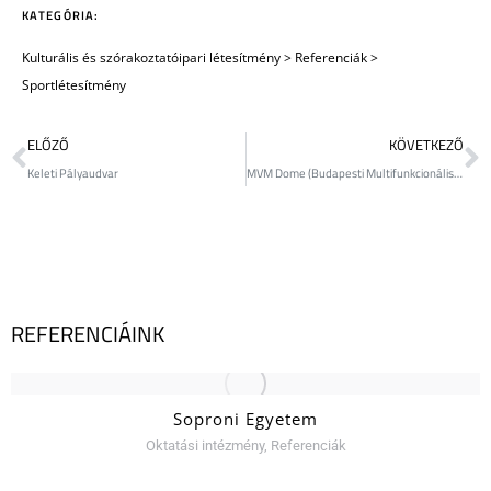
KATEGÓRIA:
Kulturális és szórakoztatóipari létesítmény
>
Referenciák
>
Sportlétesítmény
ELŐZŐ
KÖVETKEZŐ
Keleti Pályaudvar
MVM Dome (Budapesti Multifunkcionális Sportcsarnok)
REFERENCIÁINK
Soproni Egyetem
Oktatási intézmény
,
Referenciák