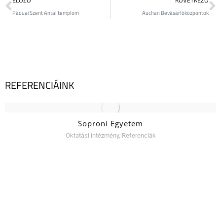
ELŐZŐ
KÖVETKEZŐ
Páduai Szent Antal templom
Auchan Bevásárlóközpontok
REFERENCIÁINK
Soproni Egyetem
Oktatási intézmény
,
Referenciák