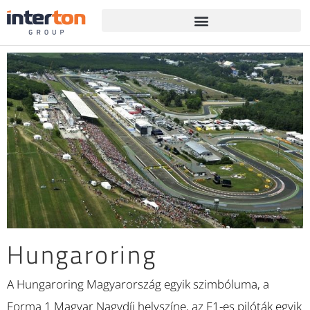
Hungaroring
A Hungaroring Magyarország egyik szimbóluma, a
Forma 1 Magyar Nagydíj helyszíne, az F1-es pilóták egyik