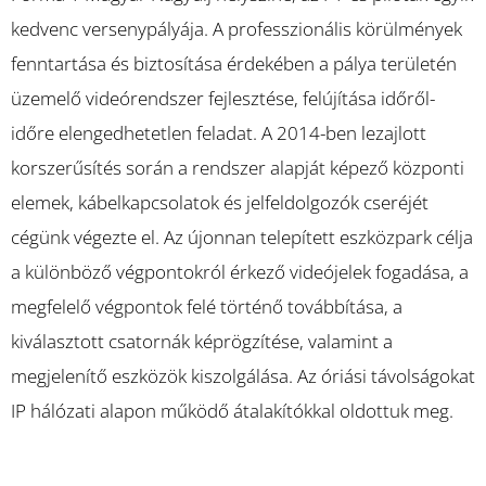
kedvenc versenypályája. A professzionális körülmények
fenntartása és biztosítása érdekében a pálya területén
üzemelő videórendszer fejlesztése, felújítása időről-
időre elengedhetetlen feladat. A 2014-ben lezajlott
korszerűsítés során a rendszer alapját képező központi
elemek, kábelkapcsolatok és jelfeldolgozók cseréjét
cégünk végezte el. Az újonnan telepített eszközpark célja
a különböző végpontokról érkező videójelek fogadása, a
megfelelő végpontok felé történő továbbítása, a
kiválasztott csatornák képrögzítése, valamint a
megjelenítő eszközök kiszolgálása. Az óriási távolságokat
IP hálózati alapon működő átalakítókkal oldottuk meg.