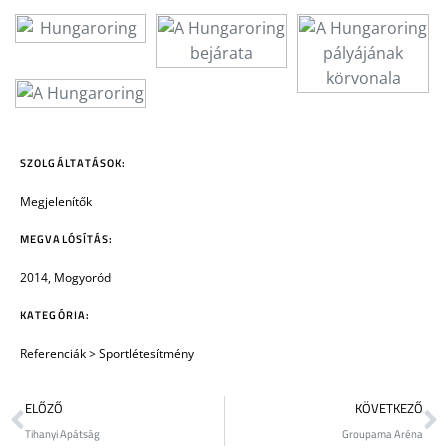
SZOLGÁLTATÁSOK:
Megjelenítők
MEGVALÓSÍTÁS:
2014, Mogyoród
KATEGÓRIA:
Referenciák
>
Sportlétesítmény
ELŐZŐ
KÖVETKEZŐ
Tihanyi Apátság
Groupama Aréna