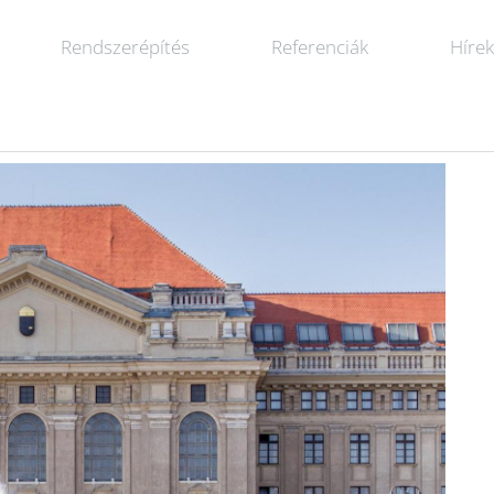
Rendszerépítés
Referenciák
Híre