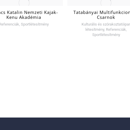
cs Katalin Nemzeti Kajak-
Tatabányai Multifunkcion
Kenu Akadémia
Csarnok
Referenciák
,
Sportlétesítmény
Kulturális és szórakoztatóipar
létesítmény
,
Referenciák
,
Sportlétesítmény