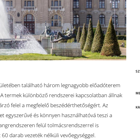
m
S
ületében található három legnagyobb előadóterem
M
e. A termek különböző rendszerei kapcsolatban állnak
rzó felel a megfelelő beszédérthetőségért. Az
KA
ület egyszerűvé és könnyen használhatóvá teszi a
hangrendszeren felül tolmácsrendszerrel is
60 darab vezeték nélküli vevőegységgel.