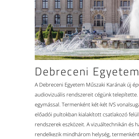
Debreceni Egyete
A Debreceni Egyetem Műszaki Karának új ép
audiovizuális rendszereit cégünk telepített
egymással. Termenként két-két IVS vonalsugá
előadói pultokban kialakított csatlakozó fel
rendszerek eszközeit. A vizuáltechnikán és 
rendelkezik mindhárom helység, termenként 