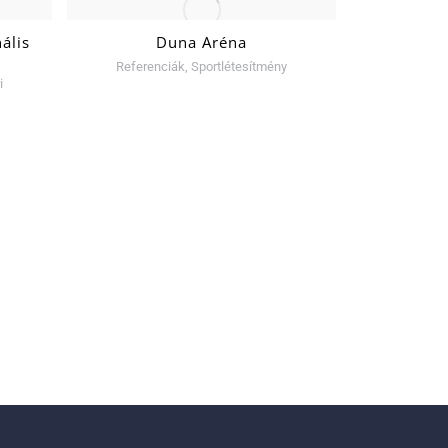
ális
Duna Aréna
Nemzeti
Referenciák
,
Sportlétesítmény
Referen
i