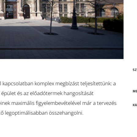
S
 kapcsolatban komplex megbízást teljesítettünk: a
M
az épület és az előadótermek hangosítását
inek maximális figyelembevételével már a tervezés
KA
ető legoptimálisabban összehangolni.