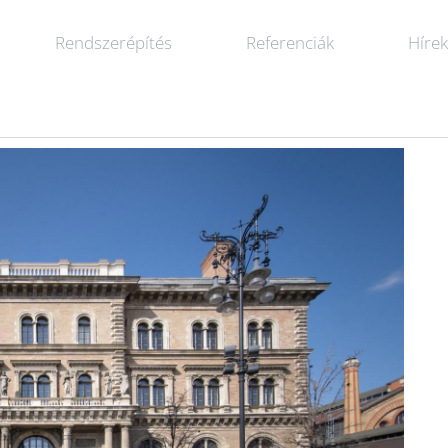
Rendszerépítés
Referenciák
Híre