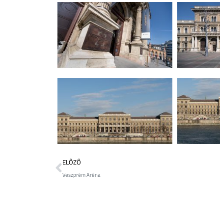
ELŐZŐ
Veszprém Aréna