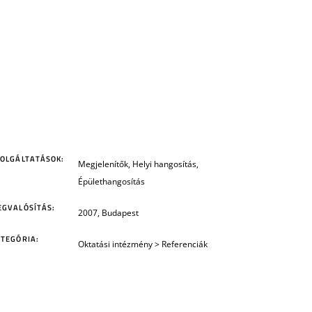
ZOLGÁLTATÁSOK:
Megjelenítők, Helyi hangosítás,
Épülethangosítás
EGVALÓSÍTÁS:
2007, Budapest
TEGÓRIA:
Oktatási intézmény
>
Referenciák