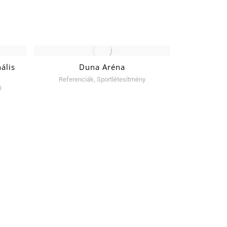
ális
Duna Aréna
Nemzeti
Referenciák
,
Sportlétesítmény
Referen
i