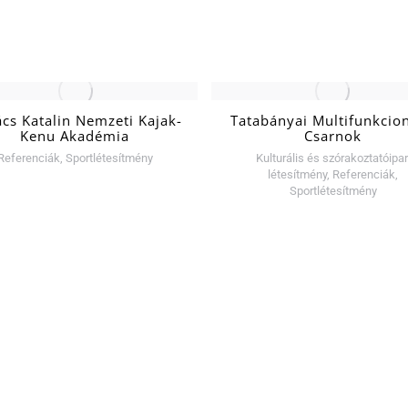
cs Katalin Nemzeti Kajak-
Tatabányai Multifunkcion
Kenu Akadémia
Csarnok
Referenciák
,
Sportlétesítmény
Kulturális és szórakoztatóipar
létesítmény
,
Referenciák
,
Sportlétesítmény