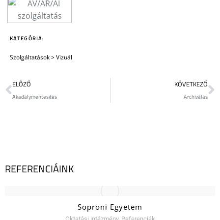
KATEGÓRIA:
Szolgáltatások
>
Vizuál
ELŐZŐ
KÖVETKEZŐ
Akadálymentesítés
Archiválás
REFERENCIÁINK
Soproni Egyetem
Oktatási intézmény
,
Referenciák