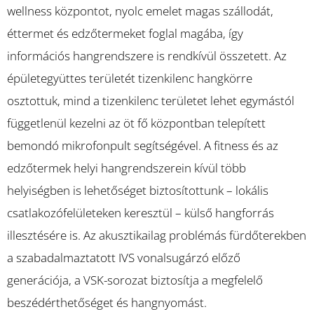
wellness központot, nyolc emelet magas szállodát,
éttermet és edzőtermeket foglal magába, így
információs hangrendszere is rendkívül összetett. Az
épületegyüttes területét tizenkilenc hangkörre
osztottuk, mind a tizenkilenc területet lehet egymástól
függetlenül kezelni az öt fő központban telepített
bemondó mikrofonpult segítségével. A fitness és az
edzőtermek helyi hangrendszerein kívül több
helyiségben is lehetőséget biztosítottunk – lokális
csatlakozófelületeken keresztül – külső hangforrás
illesztésére is. Az akusztikailag problémás fürdőterekben
a szabadalmaztatott IVS vonalsugárzó előző
generációja, a VSK-sorozat biztosítja a megfelelő
beszédérthetőséget és hangnyomást.