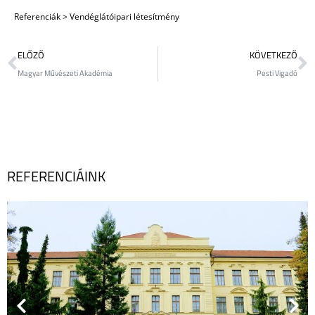
Referenciák
>
Vendéglátóipari létesítmény
ELŐZŐ
KÖVETKEZŐ
Magyar Művészeti Akadémia
Pesti Vigadó
REFERENCIÁINK