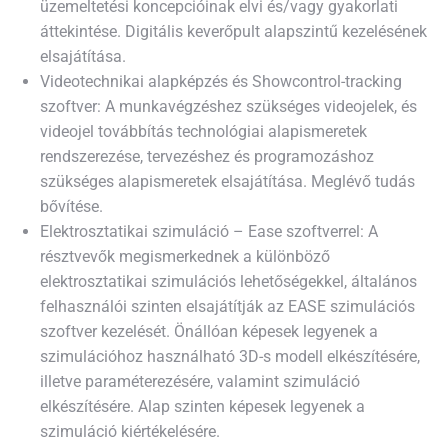
üzemeltetési koncepcióinak elvi és/vagy gyakorlati
áttekintése. Digitális keverőpult alapszintű kezelésének
elsajátítása.
Videotechnikai alapképzés és Showcontrol-tracking
szoftver: A munkavégzéshez szükséges videojelek, és
videojel továbbítás technológiai alapismeretek
rendszerezése, tervezéshez és programozáshoz
szükséges alapismeretek elsajátítása. Meglévő tudás
bővítése.
Elektrosztatikai szimuláció – Ease szoftverrel: A
résztvevők megismerkednek a különböző
elektrosztatikai szimulációs lehetőségekkel, általános
felhasználói szinten elsajátítják az EASE szimulációs
szoftver kezelését. Önállóan képesek legyenek a
szimulációhoz használható 3D-s modell elkészítésére,
illetve paraméterezésére, valamint szimuláció
elkészítésére. Alap szinten képesek legyenek a
szimuláció kiértékelésére.