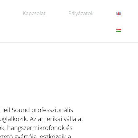
k
Kapcsolat
Pályázatok
Heil Sound professzionális
glalkozik. Az amerikai vállalat
ok, hangszermikrofonok és
ető gyártója, eszközeik a