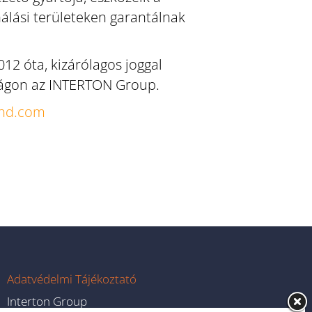
álási területeken garantálnak
012 óta, kizárólagos joggal
ágon az INTERTON Group.
und.com
Adatvédelmi Tájékoztató
Interton Group