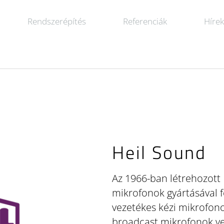
Rendszerépítés
Referenciák
Híre
Heil Sound
Az 1966-ban létrehozott 
mikrofonok gyártásával fo
vezetékes kézi mikrofon
broadcast mikrofonok vez